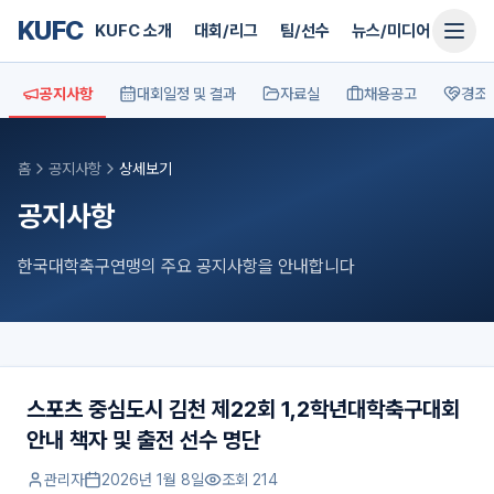
KUFC
KUFC 소개
대회/리그
팀/선수
뉴스/미디어
지원
공지사항
대회일정 및 결과
자료실
채용공고
경조
홈
공지사항
상세보기
공지사항
한국대학축구연맹의 주요 공지사항을 안내합니다
스포츠 중심도시 김천 제22회 1,2학년대학축구대회
안내 책자 및 출전 선수 명단
관리자
2026년 1월 8일
조회
214