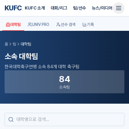
KUFC
KUFC 소개
대회/리그
팀/선수
뉴스/미디어
지원
대학팀
UNIV PRO
선수 검색
기록
홈
팀
대학팀
소속 대학팀
한국대학축구연맹 소속
84
개 대학 축구팀
84
소속팀