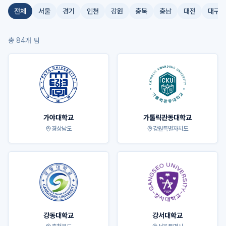
전체
서울
경기
인천
강원
충북
충남
대전
대구
총
84
개 팀
가야대학교
가톨릭관동대학교
경상남도
강원특별자치도
강동대학교
강서대학교