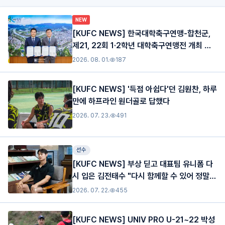
NEW
[KUFC NEWS] 한국대학축구연맹-합천군,
제21, 22회 1·2학년 대학축구연맹전 개최 협
약 체결… 2년 연속 합천 개최
2026. 08. 01.
187
[KUFC NEWS] '득점 아쉽다'던 김원찬, 하루
만에 하프라인 원더골로 답했다
2026. 07. 23.
491
선수
[KUFC NEWS] 부상 딛고 대표팀 유니폼 다
시 입은 김전태수 "다시 함께할 수 있어 정말
기대된다"
2026. 07. 22.
455
[KUFC NEWS] UNIV PRO U-21~22 박성