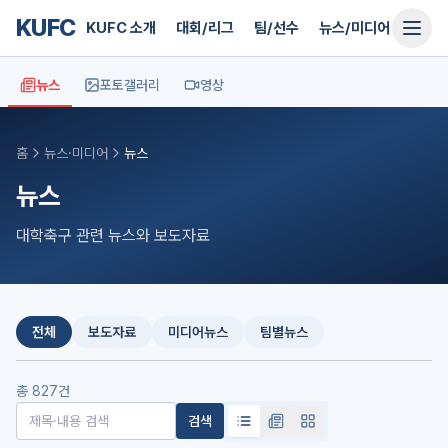
KUFC
KUFC 소개
대회/리그
팀/선수
뉴스/미디어
지원
뉴스
포토갤러리
영상
홈
뉴스·미디어
뉴스
뉴스
대학축구 관련 뉴스와 보도자료
전체
보도자료
미디어뉴스
팀별뉴스
총
827
건
검색