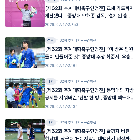
[제62회 추계대학축구연맹전] 교체 카드까지
계산됐다... 중앙대 오해종 감독, ‘설계된 승
리’로 백두대간기 제패
2026. 07. 17.
253
선수
제62회 추계대학축구연맹전
[제62회 추계대학축구연맹전] “이 상은 팀원
들이 만들어준 것” 중앙대 주장 최준서, 우승과
최우수선수상 모두 품었다
2026. 07. 17.
189
대회
제62회 추계대학축구연맹전
[제62회 추계대학축구연맹전] 동명대의 파상
공세를 지워버린 ‘왼발 한 방’, 중앙대 백두대간
기 우승
2026. 07. 17.
134
대회
제62회 추계대학축구연맹전
[제62회 추계대학축구연맹전] 끝까지 버틴
한남대, 광운대 1-0 제압... 태백산기 정상까지