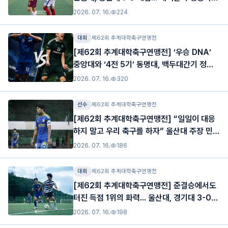
한 걸음
2026. 07. 16.
224
대회
제62회 추계대학축구연맹전
[제62회 추계대학축구연맹전] ‘우승 DNA’
중앙대와 ‘4전 5기’ 동명대, 백두대간기 정상
에서 만나다
2026. 07. 16.
320
선수
제62회 추계대학축구연맹전
[제62회 추계대학축구연맹전] “일일이 대응
하지 말고 우리 축구를 하자” 울산대 주장 민시
영, 공수의 중심에서 결승행 이끌다
2026. 07. 16.
186
대회
제62회 추계대학축구연맹전
[제62회 추계대학축구연맹전] 준결승에서도
터진 득점 1위의 화력... 울산대, 경기대 3-0
제압하고 결승행
2026. 07. 16.
198