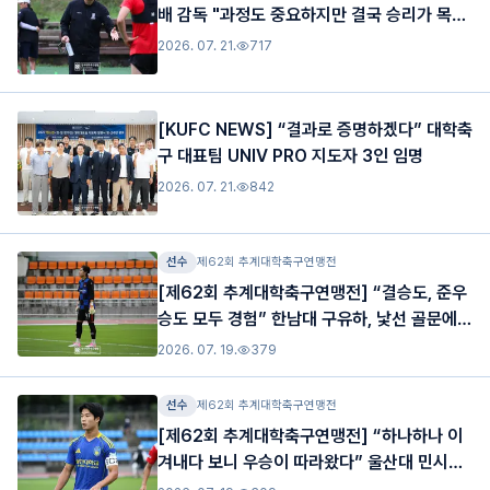
배 감독 "과정도 중요하지만 결국 승리가 목
표"
2026. 07. 21.
717
[KUFC NEWS] “결과로 증명하겠다” 대학축
구 대표팀 UNIV PRO 지도자 3인 임명
2026. 07. 21.
842
선수
제62회 추계대학축구연맹전
[제62회 추계대학축구연맹전] “결승도, 준우
승도 모두 경험” 한남대 구유하, 낯선 골문에서
만든 특별한 여정
2026. 07. 19.
379
선수
제62회 추계대학축구연맹전
[제62회 추계대학축구연맹전] “하나하나 이
겨내다 보니 우승이 따라왔다” 울산대 민시영,
MVP + 도움상까지 품었다