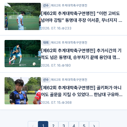
선수
제62회 추계대학축구연맹전
[제62회 추계대학축구연맹전] “이런 고비도
넘어야 강팀” 동명대 주장 이서준, 무너지지 않
은 동명의 중심
2026. 07. 16.
233
대회
제62회 추계대학축구연맹전
[제62회 추계대학축구연맹전] 추가시간의 기
적도 넘은 동명대, 승부차기 끝에 용인대 꺾고
결승 진출
2026. 07. 16.
180
선수
제62회 추계대학축구연맹전
[제62회 추계대학축구연맹전] 골키퍼가 아니
어도 골문을 지킬 수 있었다… 한남대 구유하
가 증명한 ‘믿음’
2026. 07. 15.
368
1
2
3
4
5