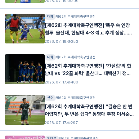
2026. 07. 19.
309
대회
제62회 추계대학축구연맹전
[제62회 추계대학축구연맹전]‘폭우 속 연장
혈투’ 울산대, 한남대 4-3 꺾고 추계 정상…
춘,추계 2관왕 달성
2026. 07. 19.
253
대회
제62회 추계대학축구연맹전
[제62회 추계대학축구연맹전] ‘간절함’의 한
남대 vs ‘22골 화력’ 울산대... 태백산기 정상
에서 격돌
2026. 07. 17.
400
선수
제62회 추계대학축구연맹전
[제62회 추계대학축구연맹전] “결승은 한 번
어렵지만, 두 번은 쉽다” 동명대 주장 이서준,
준우승 넘어 왕좌를 바라보다
2026. 07. 17.
297
인터뷰
제62회 추계대학축구연맹전