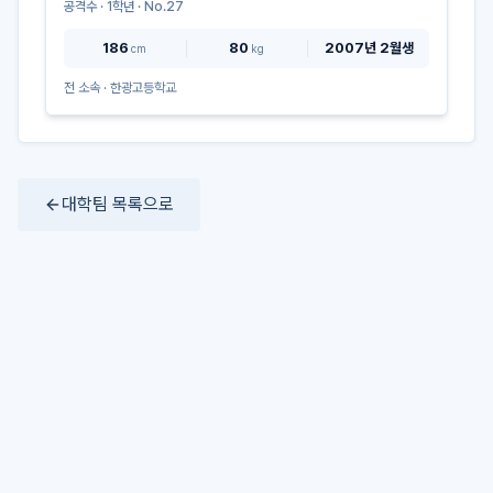
공격수
·
1
학년 · No.
27
186
80
2007년 2월생
cm
kg
전 소속 ·
한광고등학교
대학팀 목록으로