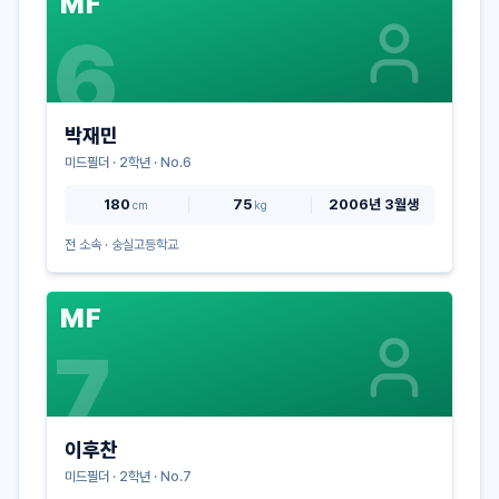
MF
6
박재민
미드필더
·
2
학년 · No.
6
180
75
2006년 3월생
cm
kg
전 소속 ·
숭실고등학교
MF
7
이후찬
미드필더
·
2
학년 · No.
7