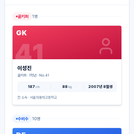
골키퍼
1
명
GK
41
이성진
골키퍼
·
1
학년 · No.
41
187
88
2007년 8월생
cm
kg
전 소속 ·
서울자동차고등학교
수비수
10
명