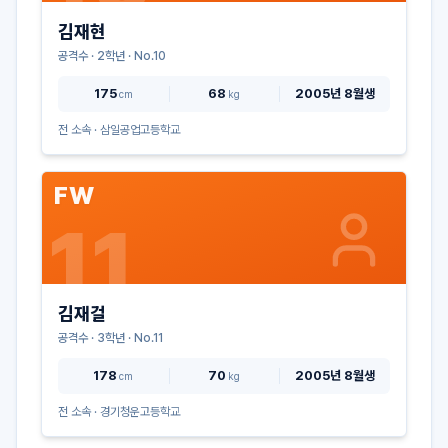
김재현
공격수
·
2
학년 · No.
10
175
68
2005년 8월생
cm
kg
전 소속 ·
삼일공업고등학교
FW
11
김재걸
공격수
·
3
학년 · No.
11
178
70
2005년 8월생
cm
kg
전 소속 ·
경기청운고등학교