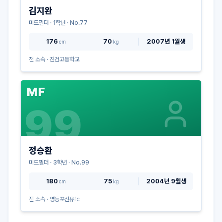
김지완
미드필더
·
1
학년 · No.
77
176
70
2007년 1월생
cm
kg
전 소속 ·
진건고등학교
MF
99
정승환
미드필더
·
3
학년 · No.
99
180
75
2004년 9월생
cm
kg
전 소속 ·
영등포선유fc