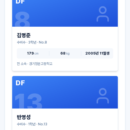
DF
8
김명준
수비수
·
3
학년 · No.
8
179
68
2005년 11월생
cm
kg
전 소속 ·
경기청운고등학교
DF
13
반영성
수비수
·
1
학년 · No.
13