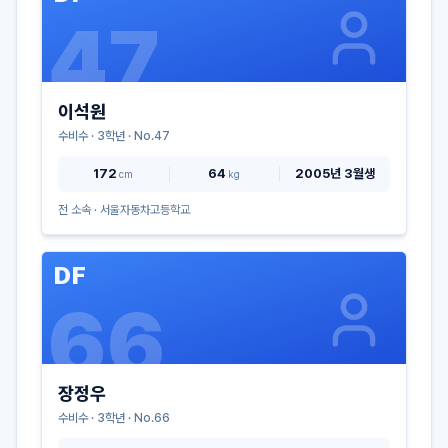
47
이석원
수비수
·
3
학년 · No.
47
172
64
2005년 3월생
cm
kg
전 소속 ·
서울자동차고등학교
DF
66
장정우
수비수
·
3
학년 · No.
66