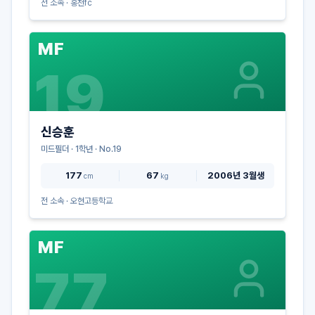
전 소속 ·
홍천fc
MF
19
신승훈
미드필더
·
1
학년 · No.
19
177
67
2006년 3월생
cm
kg
전 소속 ·
오현고등학교
MF
77