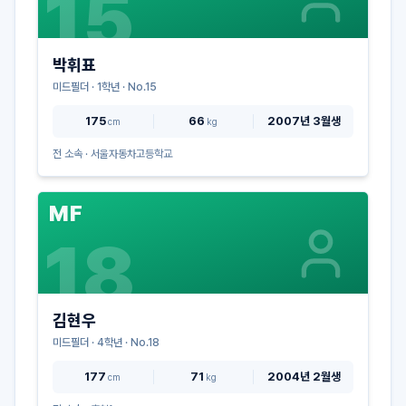
15
박휘표
미드필더
·
1
학년 · No.
15
175
66
2007년 3월생
cm
kg
전 소속 ·
서울자동차고등학교
MF
18
김현우
미드필더
·
4
학년 · No.
18
177
71
2004년 2월생
cm
kg