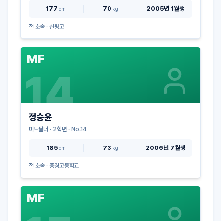
177
70
2005년 1월생
cm
kg
전 소속 ·
신평고
MF
14
정승윤
미드필더
·
2
학년 · No.
14
185
73
2006년 7월생
cm
kg
전 소속 ·
중경고등학교
MF