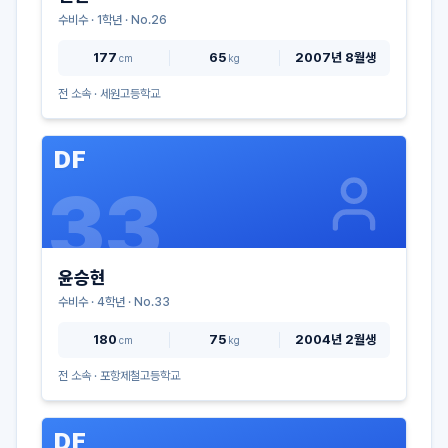
수비수
·
1
학년 · No.
26
177
65
2007년 8월생
cm
kg
전 소속 ·
세원고등학교
DF
33
윤승현
수비수
·
4
학년 · No.
33
180
75
2004년 2월생
cm
kg
전 소속 ·
포항제철고등학교
DF