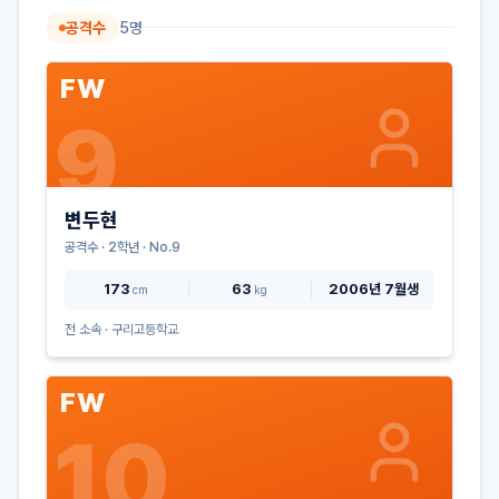
공격수
5
명
FW
9
변두현
공격수
·
2
학년 · No.
9
173
63
2006년 7월생
cm
kg
전 소속 ·
구리고등학교
FW
10