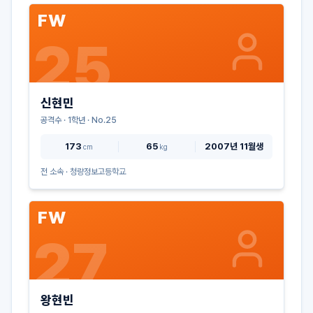
FW
25
신현민
공격수
·
1
학년 · No.
25
173
65
2007년 11월생
cm
kg
전 소속 ·
청량정보고등학교
FW
27
왕현빈