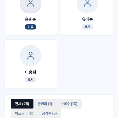
윤희준
유대순
감독
코치
이웅희
코치
전체 (
25
)
골키퍼
(
1
)
수비수
(
10
)
미드필더
(
9
)
공격수
(
5
)