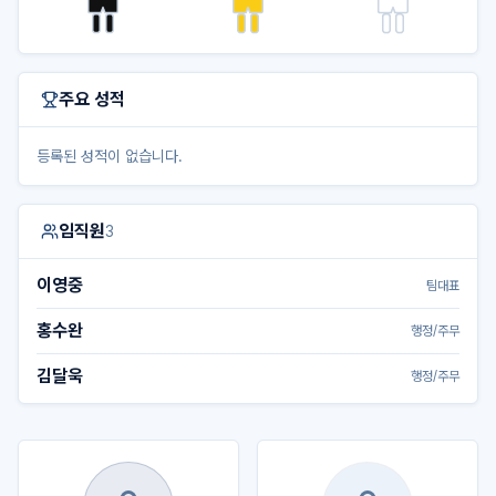
주요 성적
등록된 성적이 없습니다.
임직원
3
이영중
팀대표
홍수완
행정/주무
김달욱
행정/주무