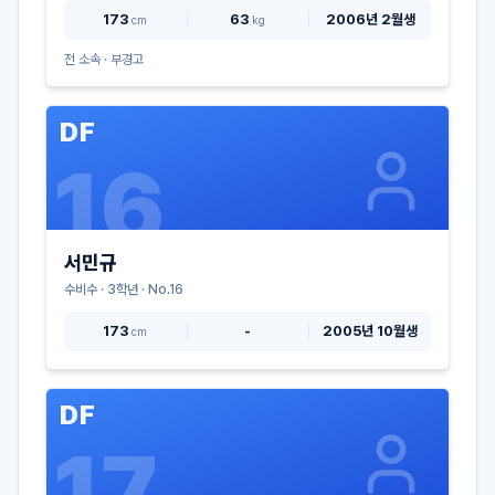
173
63
2006년 2월생
cm
kg
전 소속 ·
부경고
DF
16
서민규
수비수
·
3
학년 · No.
16
173
-
2005년 10월생
cm
DF
17