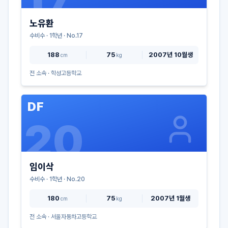
노유환
수비수
·
1
학년 · No.
17
188
75
2007년 10월생
cm
kg
전 소속 ·
학성고등학교
DF
20
임이삭
수비수
·
1
학년 · No.
20
180
75
2007년 1월생
cm
kg
전 소속 ·
서울자동차고등학교