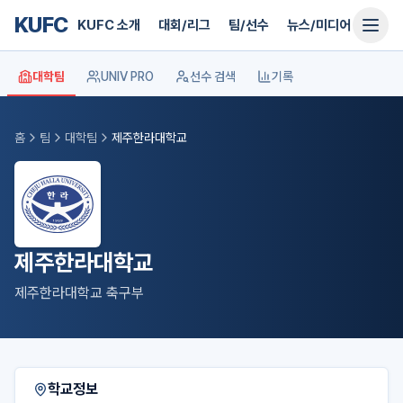
KUFC
KUFC 소개
대회/리그
팀/선수
뉴스/미디어
지원
대학팀
UNIV PRO
선수 검색
기록
홈
팀
대학팀
제주한라대학교
제주한라대학교
제주한라대학교 축구부
학교정보