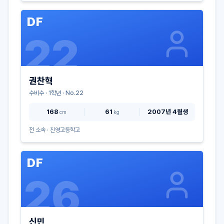
DF
22
권찬혁
수비수
·
1
학년 · No.
22
168
61
2007년 4월생
cm
kg
전 소속 ·
진영고등학고
DF
26
신민