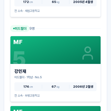
172
65
2005년 4월생
cm
kg
전 소속 ·
세원고등학교
미드필더
9
명
MF
5
강민재
미드필더
·
1
학년 · No.
5
174
67
2006년 2월생
cm
kg
전 소속 ·
부평고등학교