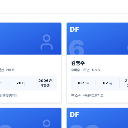
DF
6
김영주
년 · No.
5
수비수
·
1
학년 · No.
6
2006년
2
78
187
82
cm
kg
cm
kg
4월생
귀포축구센터
전 소속 ·
신태인고등학교
DF