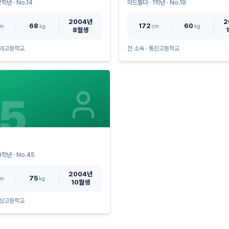
2
학년 · No.
14
미드필더
·
1
학년 · No.
19
2004년
2
68
172
60
cm
kg
cm
kg
8월생
라고등학교
전 소속 ·
통진고등학교
5
3
학년 · No.
45
2004년
75
cm
kg
10월생
상고등학교