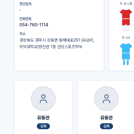
창단일자
주 유니폼
-
전화번호
054-760-1114
주소
주 GK
경상북도 경주시 강동면 동해대로261 (유금리,
위덕대학교)정진관 1층 건강스포츠학부
유동관
유동관
감독
감독