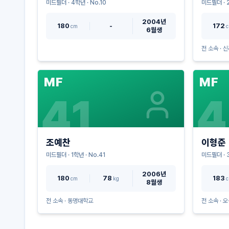
미드필더
·
4
학년 · No.
10
미드필더
·
2004년
180
-
172
cm
6월생
전 소속 ·
신
MF
MF
41
4
조예찬
이형준
미드필더
·
1
학년 · No.
41
미드필더
·
2006년
180
78
183
cm
kg
8월생
전 소속 ·
동명대학교
전 소속 ·
오