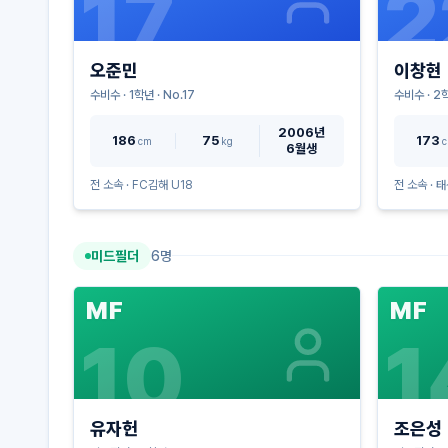
17
2
오준민
이창현
수비수
·
1
학년 · No.
17
수비수
·
2
학
2006년
186
75
173
cm
kg
6월생
전 소속 ·
FC김해 U18
전 소속 ·
태
미드필더
6
명
MF
MF
10
1
유자헌
조은성