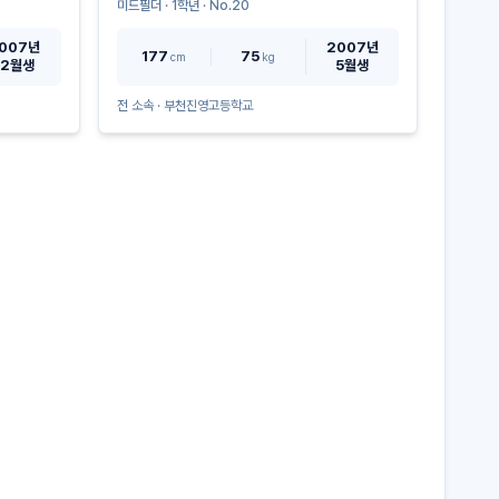
미드필더
·
1
학년 · No.
20
007년
2007년
177
75
cm
kg
12월생
5월생
전 소속 ·
부천진영고등학교