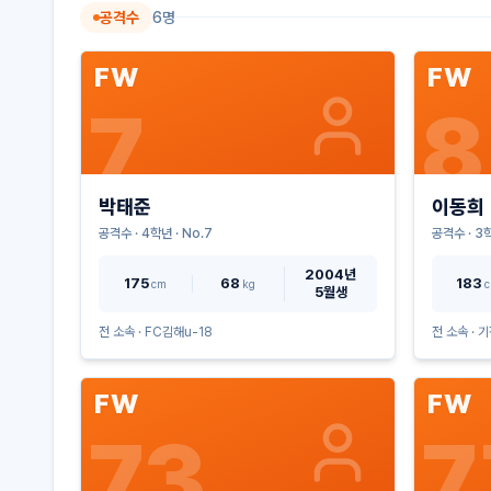
공격수
6
명
FW
FW
7
8
박태준
이동희
공격수
·
4
학년 · No.
7
공격수
·
3
학
2004년
175
68
183
cm
kg
5월생
전 소속 ·
FC김해u-18
전 소속 ·
기
FW
FW
73
7