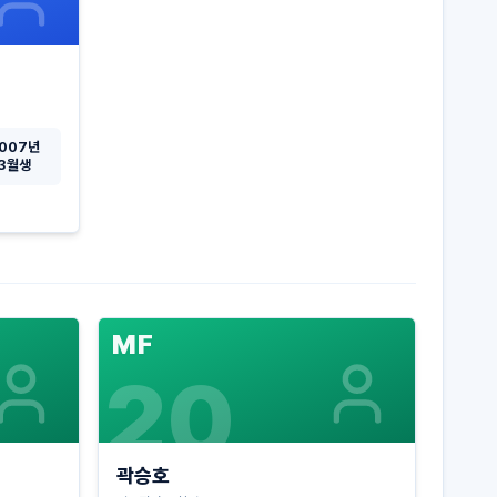
007년
3월생
MF
20
곽승호