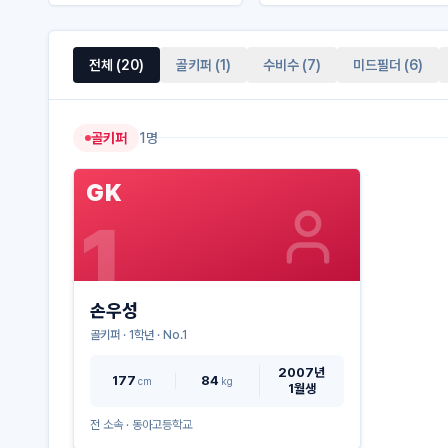
전체 (
20
)
골키퍼
(
1
)
수비수
(
7
)
미드필더
(
6
)
골키퍼
1
명
GK
1
손우성
골키퍼
·
1
학년 · No.
1
2007년
177
84
cm
kg
1월생
전 소속 ·
동아고등학교