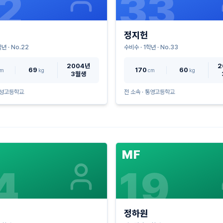
2
33
정지헌
년 · No.
22
수비수
·
1
학년 · No.
33
2004년
2
69
170
60
cm
kg
cm
kg
3월생
성고등학교
전 소속 ·
통영고등학교
MF
4
19
정하원