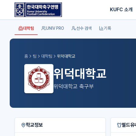
KUFC 소개
대학팀
UNIV PRO
선수 검색
기록
홈
팀
대학팀
위덕대학교
위덕대학교
위덕대학교 축구부
학교정보
필드유