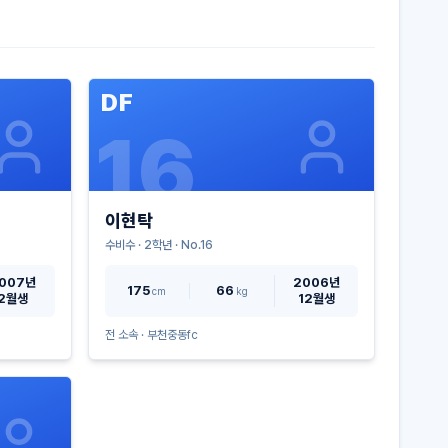
DF
16
이현탁
수비수
·
2
학년 · No.
16
007년
2006년
175
66
cm
kg
2월생
12월생
전 소속 ·
부천중동fc