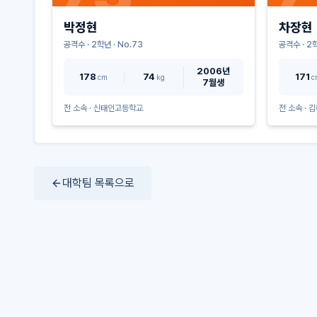
박정현
차장현
공격수
·
2
학년 · No.
73
공격수
·
2
학
2006년
178
74
171
cm
kg
c
7월생
전 소속 ·
신태인고등학교
전 소속 ·
김
대학팀 목록으로