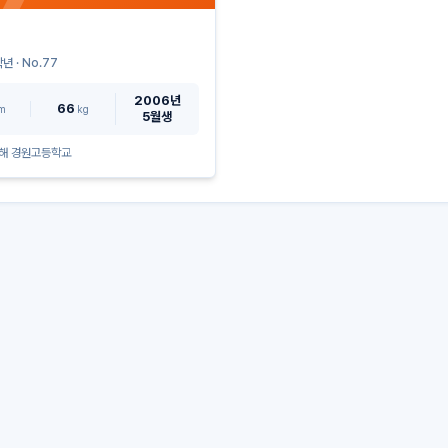
년 · No.
77
2006년
66
m
kg
5월생
해 경원고등학교