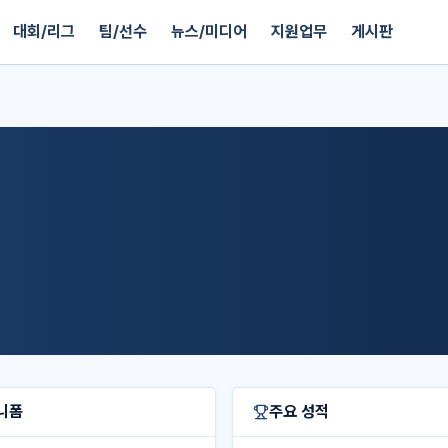
대회/리그
팀/선수
뉴스/미디어
지원업무
게시판
니폼
주요 성적