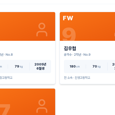
FW
9
김우협
년 · No.
8
공격수
·
2
학년 · No.
9
2005년
2
79
180
70
cm
kg
cm
kg
6월생
장고등학교
전 소속 ·
진영고등학교
7