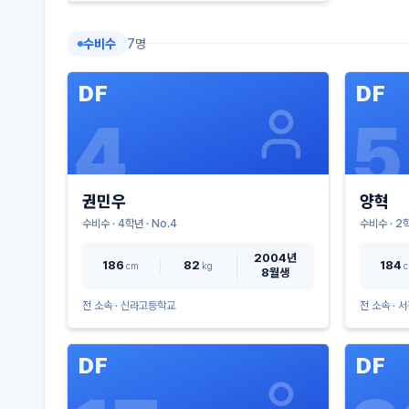
수비수
7
명
DF
DF
4
5
권민우
양혁
수비수
·
4
학년 · No.
4
수비수
·
2
학
2004년
186
82
184
cm
kg
8월생
전 소속 ·
신라고등학교
전 소속 ·
서
DF
DF