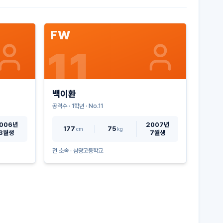
FW
11
백이환
공격수
·
1
학년 · No.
11
006년
2007년
177
75
cm
kg
3월생
7월생
전 소속 ·
삼광고등학교