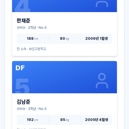
4
한재준
수비수
·
2
학년 · No.
4
188
80
2006년 1월생
cm
kg
전 소속 ·
보인고등학교
DF
5
김남준
수비수
·
3
학년 · No.
5
192
85
2005년 4월생
cm
kg