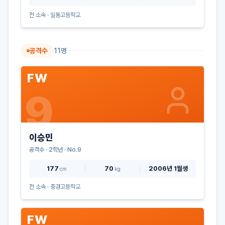
전 소속 ·
일동고등학교
공격수
11
명
FW
9
이승민
공격수
·
2
학년 · No.
9
177
70
2006년 1월생
cm
kg
전 소속 ·
중경고등학교
FW