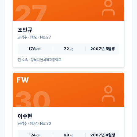
27
조민규
공격수
·
1
학년 · No.
27
178
72
2007년 5월생
cm
kg
전 소속 ·
경북자연과학고등학교
FW
30
이수현
공격수
·
1
학년 · No.
30
174
68
2007년 4월생
cm
kg