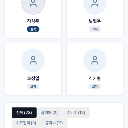
하석주
남현우
감독
코치
호정일
김기형
코치
코치
전체 (
28
)
골키퍼
(
2
)
수비수
(
12
)
미드필더
(
3
)
공격수
(
11
)