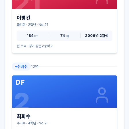
21
이병건
골키퍼
·
2
학년 · No.
21
184
74
2006년 2월생
cm
kg
전 소속 ·
경기 광문고등학교
수비수
12
명
DF
2
최희수
수비수
·
4
학년 · No.
2