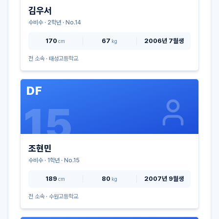
김우서
수비수
·
2
학년 · No.
14
170
67
2006년 7월생
cm
kg
전 소속 ·
태성고등학교
DF
15
조현민
수비수
·
1
학년 · No.
15
189
80
2007년 9월생
cm
kg
전 소속 ·
수원고등학교