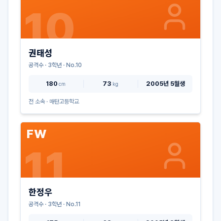
10
권태성
공격수
·
3
학년 · No.
10
180
73
2005년 5월생
cm
kg
전 소속 ·
매탄고등학교
FW
11
한정우
공격수
·
3
학년 · No.
11