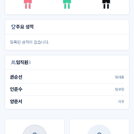
주요 성적
등록된 성적이 없습니다.
임직원
3
권순선
팀대표
인준수
팀부장
양준서
의무