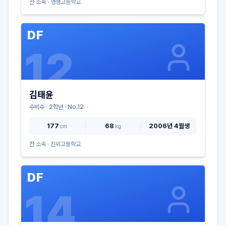
전 소속 ·
영생고등학교
DF
12
김태윤
수비수
·
2
학년 · No.
12
177
68
2006년 4월생
cm
kg
전 소속 ·
진위고등학교
DF
14