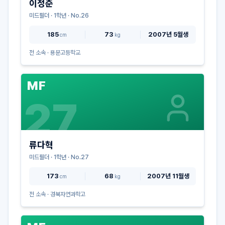
이정준
미드필더
·
1
학년 · No.
26
185
73
2007년 5월생
cm
kg
전 소속 ·
용문고등학교
MF
27
류다혁
미드필더
·
1
학년 · No.
27
173
68
2007년 11월생
cm
kg
전 소속 ·
경북자연과학고