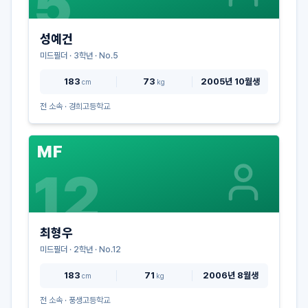
5
성예건
미드필더
·
3
학년 · No.
5
183
73
2005년 10월생
cm
kg
전 소속 ·
경희고등학교
MF
12
최형우
미드필더
·
2
학년 · No.
12
183
71
2006년 8월생
cm
kg
전 소속 ·
풍생고등학교