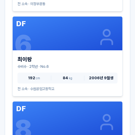
전 소속 ·
의정부광동
DF
6
최이랑
수비수
·
2
학년 · No.
6
192
84
2006년 9월생
cm
kg
전 소속 ·
수원공업고등학교
DF
8