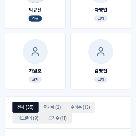
박규선
차영인
감독
코치
차원호
김평진
코치
코치
전체 (
35
)
골키퍼
(
2
)
수비수
(
13
)
미드필더
(
9
)
공격수
(
11
)