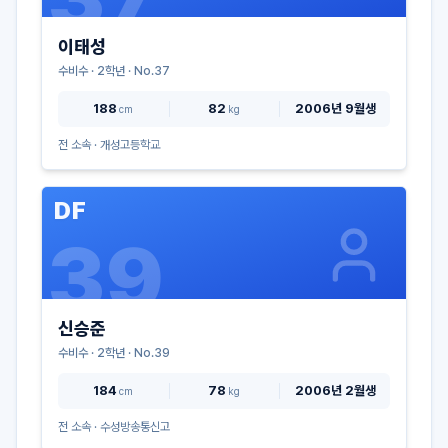
이태성
수비수
·
2
학년 · No.
37
188
82
2006년 9월생
cm
kg
전 소속 ·
개성고등학교
DF
39
신승준
수비수
·
2
학년 · No.
39
184
78
2006년 2월생
cm
kg
전 소속 ·
수성방송통신고