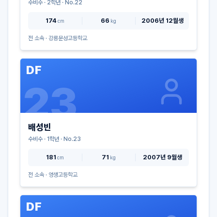
수비수
·
2
학년 · No.
22
174
66
2006년 12월생
cm
kg
전 소속 ·
강릉문성고등학교
DF
23
배성빈
수비수
·
1
학년 · No.
23
181
71
2007년 9월생
cm
kg
전 소속 ·
영생고등학교
DF