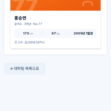
77
홍승연
공격수
·
3
학년 · No.
77
173
67
2005년 1월생
cm
kg
전 소속 ·
울산현대고등학교
대학팀 목록으로