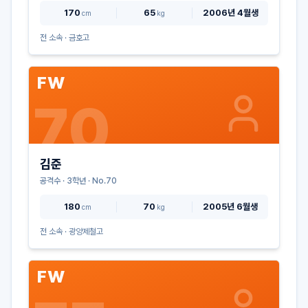
170
65
2006년 4월생
cm
kg
전 소속 ·
금호고
FW
70
김준
공격수
·
3
학년 · No.
70
180
70
2005년 6월생
cm
kg
전 소속 ·
광양제철고
FW