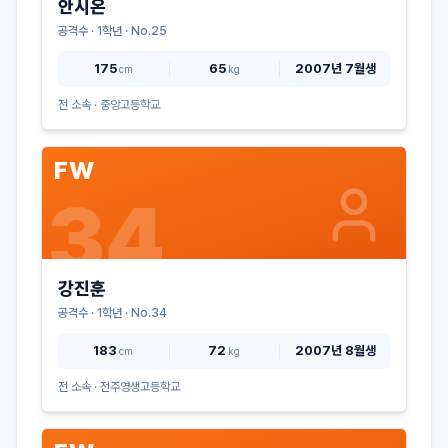
안시온
공격수
·
1
학년 · No.
25
175
65
2007년 7월생
cm
kg
전 소속 ·
중앙고등학교
FW
34
강진훈
공격수
·
1
학년 · No.
34
183
72
2007년 8월생
cm
kg
전 소속 ·
전주영생고등학교