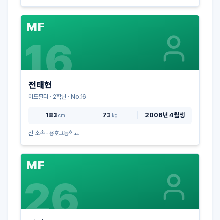
MF
16
전태현
미드필더
·
2
학년 · No.
16
183
73
2006년 4월생
cm
kg
전 소속 ·
용호고등학교
MF
26