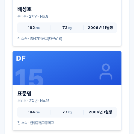
배성호
수비수
·
2
학년 · No.
8
182
73
2006년 11월생
cm
kg
전 소속 ·
충남기계공고(대전u18)
DF
15
표준명
수비수
·
2
학년 · No.
15
184
77
2006년 1월생
cm
kg
전 소속 ·
안양공업고등학교