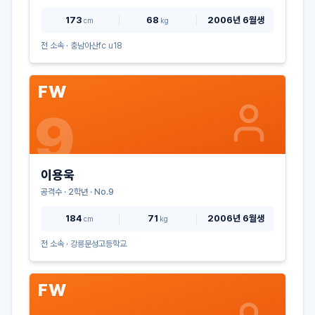
173
68
2006년 6월생
cm
kg
전 소속 ·
충남아산fc u18
FW
9
이용욱
공격수
·
2
학년 · No.
9
184
71
2006년 6월생
cm
kg
전 소속 ·
강릉문성고등학교
FW