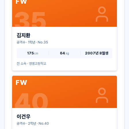
FW
35
김지환
공격수
·
1
학년 · No.
35
175
64
2007년 8월생
cm
kg
전 소속 ·
영생고등학교
FW
40
이건우
공격수
·
2
학년 · No.
40