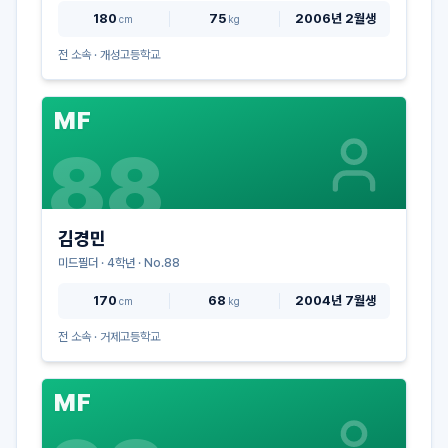
180
75
2006년 2월생
cm
kg
전 소속 ·
개성고등학교
MF
88
김경민
미드필더
·
4
학년 · No.
88
170
68
2004년 7월생
cm
kg
전 소속 ·
거제고등학교
MF