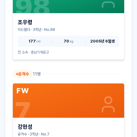
98
조우령
미드필더
·
3
학년 · No.
98
177
70
2005년 6월생
cm
kg
전 소속 ·
충남기계공고
공격수
11
명
FW
7
강현성
공격수
·
2
학년 · No.
7