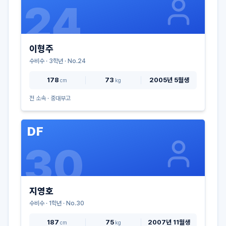
24
이형주
수비수
·
3
학년 · No.
24
178
73
2005년 5월생
cm
kg
전 소속 ·
중대부고
DF
30
지영호
수비수
·
1
학년 · No.
30
187
75
2007년 11월생
cm
kg