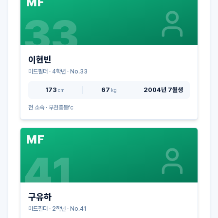
MF
33
이현빈
미드필더
·
4
학년 · No.
33
173
67
2004년 7월생
cm
kg
전 소속 ·
부천중동fc
MF
41
구유하
미드필더
·
2
학년 · No.
41