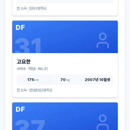
전 소속 ·
진위고등학교
DF
31
고요한
수비수
·
1
학년 · No.
31
175
70
2007년 10월생
cm
kg
전 소속 ·
안양공업고등학교
DF
37