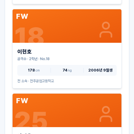
FW
18
이현호
공격수
·
2
학년 · No.
18
178
74
2006년 9월생
cm
kg
전 소속 ·
전주공업고등학교
FW
25