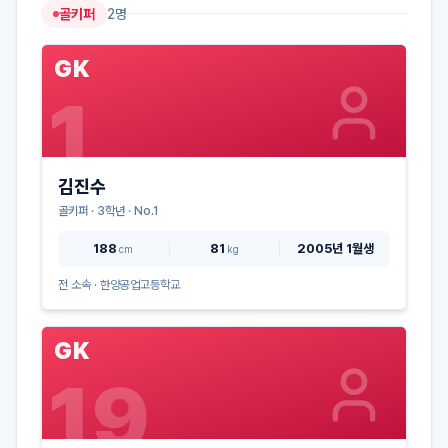
골키퍼
2
명
GK
1
김진수
골키퍼
·
3
학년 · No.
1
188
81
2005년 1월생
cm
kg
전 소속 ·
한양공업고등학교
GK
19