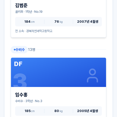
김범준
골키퍼
·
1
학년 · No.
19
184
76
2007년 4월생
cm
kg
전 소속 ·
경북자연과학고등학교
수비수
13
명
DF
3
임수홍
수비수
·
3
학년 · No.
3
185
80
2005년 4월생
cm
kg