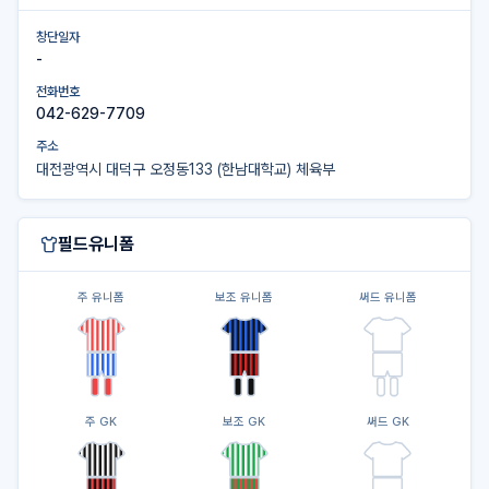
창단일자
-
전화번호
042-629-7709
주소
대전광역시 대덕구 오정동133 (한남대학교) 체육부
필드유니폼
주 유니폼
보조 유니폼
써드 유니폼
주 GK
보조 GK
써드 GK