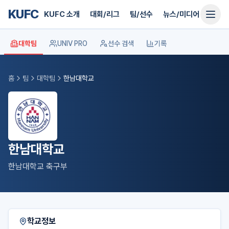
KUFC
KUFC 소개
대회/리그
팀/선수
뉴스/미디어
지원
대학팀
UNIV PRO
선수 검색
기록
홈
팀
대학팀
한남대학교
한남대학교
한남대학교 축구부
학교정보