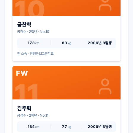
10
금찬혁
공격수
·
2
학년 · No.
10
173
63
2006년 8월생
cm
kg
전 소속 ·
안양공업고등학교
FW
11
김주혁
공격수
·
2
학년 · No.
11
184
77
2006년 8월생
cm
kg