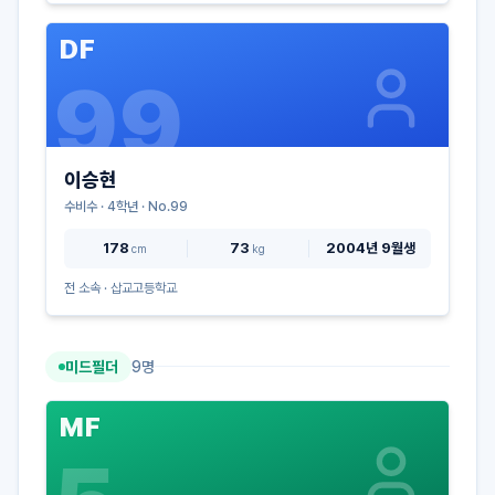
DF
99
이승현
수비수
·
4
학년 · No.
99
178
73
2004년 9월생
cm
kg
전 소속 ·
삽교고등학교
미드필더
9
명
MF