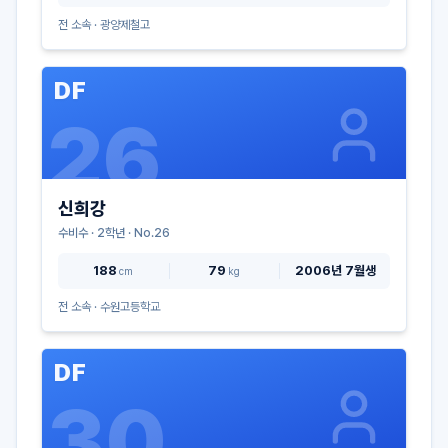
전 소속 ·
광양제철고
DF
26
신희강
수비수
·
2
학년 · No.
26
188
79
2006년 7월생
cm
kg
전 소속 ·
수원고등학교
DF
30