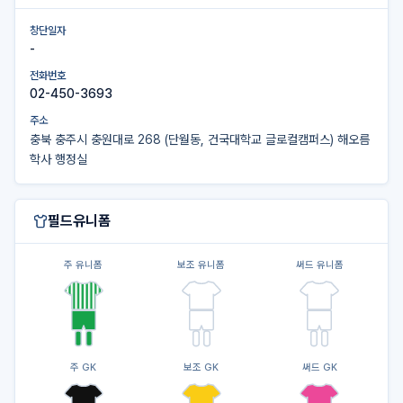
창단일자
-
전화번호
02-450-3693
주소
충북 충주시 충원대로 268 (단월동, 건국대학교 글로컬캠퍼스) 해오름
학사 행정실
필드유니폼
주 유니폼
보조 유니폼
써드 유니폼
주 GK
보조 GK
써드 GK