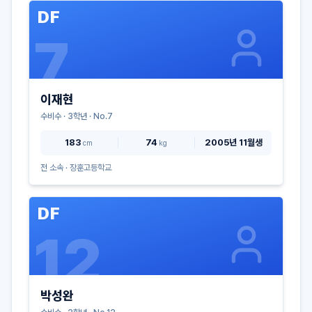
DF
7
이재현
수비수
·
3
학년 · No.
7
183
74
2005년 11월생
cm
kg
전 소속 ·
장훈고등학교
DF
12
박성완