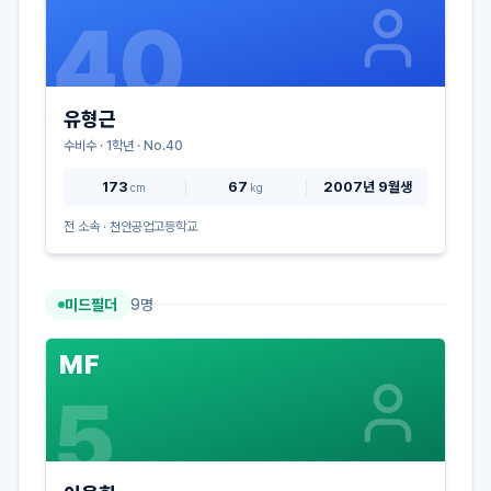
40
유형근
수비수
·
1
학년 · No.
40
173
67
2007년 9월생
cm
kg
전 소속 ·
천안공업고등학교
미드필더
9
명
MF
5