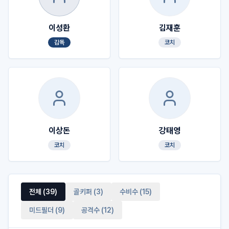
이성환
김재훈
감독
코치
이상돈
강태영
코치
코치
전체 (
39
)
골키퍼
(
3
)
수비수
(
15
)
미드필더
(
9
)
공격수
(
12
)