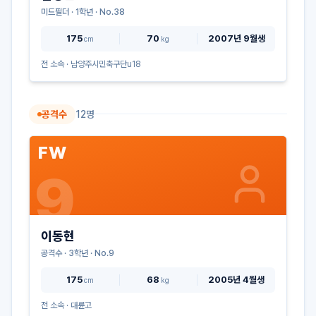
미드필더
·
1
학년 · No.
38
175
70
2007년 9월생
cm
kg
전 소속 ·
남양주시민축구단u18
공격수
12
명
FW
9
이동현
공격수
·
3
학년 · No.
9
175
68
2005년 4월생
cm
kg
전 소속 ·
대륜고