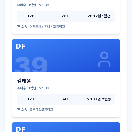
수비수
·
1
학년 · No.
36
170
70
2007년 1월생
cm
kg
전 소속 ·
안산국제비즈니스고등학교
DF
39
김태윤
수비수
·
1
학년 · No.
39
177
64
2007년 2월생
cm
kg
전 소속 ·
목포공업고등학교
DF