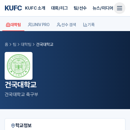
KUFC
KUFC 소개
대회/리그
팀/선수
뉴스/미디어
지원
대학팀
UNIV PRO
선수 검색
기록
홈
팀
대학팀
건국대학교
건국대학교
건국대학교 축구부
학교정보