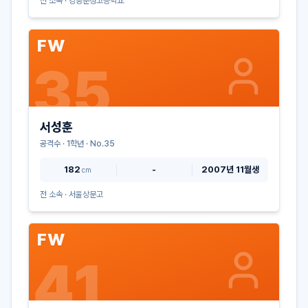
전 소속 ·
강릉문성고등학교
FW
35
서성훈
공격수
·
1
학년 · No.
35
182
-
2007년 11월생
cm
전 소속 ·
서울상문고
FW
41