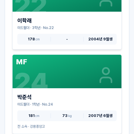
22
이학래
미드필더
·
3
학년 · No.
22
178
-
2004년 9월생
cm
MF
24
박준석
미드필더
·
1
학년 · No.
24
181
73
2007년 6월생
cm
kg
전 소속 ·
강릉중앙고