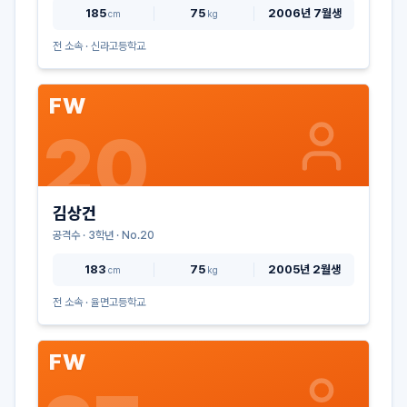
185
75
2006년 7월생
cm
kg
전 소속 ·
신라고등학교
FW
20
김상건
공격수
·
3
학년 · No.
20
183
75
2005년 2월생
cm
kg
전 소속 ·
율면고등학교
FW