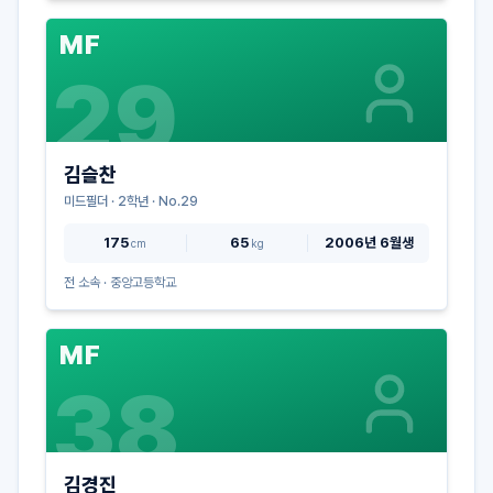
MF
29
김슬찬
미드필더
·
2
학년 · No.
29
175
65
2006년 6월생
cm
kg
전 소속 ·
중앙고등학교
MF
38
김경진