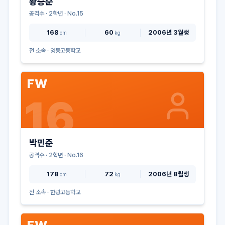
황승준
공격수
·
2
학년 · No.
15
168
60
2006년 3월생
cm
kg
전 소속 ·
양동고등학교
FW
16
박민준
공격수
·
2
학년 · No.
16
178
72
2006년 8월생
cm
kg
전 소속 ·
한광고등학교