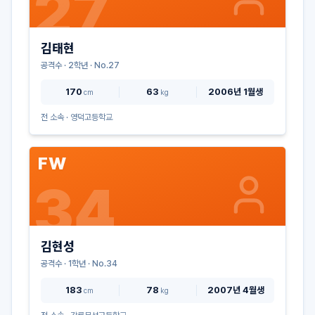
27
김태현
공격수
·
2
학년 · No.
27
170
63
2006년 1월생
cm
kg
전 소속 ·
영덕고등학교
FW
34
김현성
공격수
·
1
학년 · No.
34
183
78
2007년 4월생
cm
kg