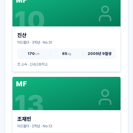
MF
10
진산
미드필더
·
3
학년 · No.
10
170
65
2005년 9월생
cm
kg
전 소속 ·
신라고등학교
MF
13
조재빈
미드필더
·
2
학년 · No.
13