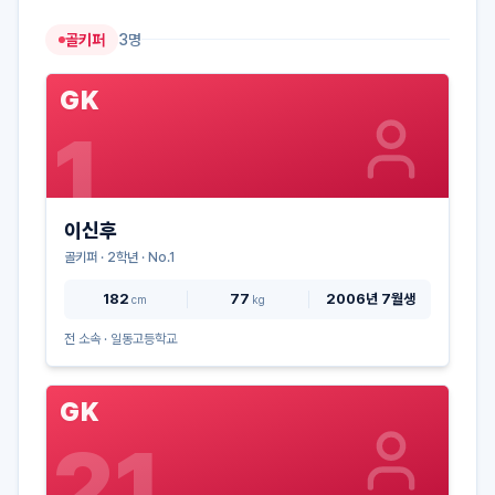
골키퍼
3
명
GK
1
이신후
골키퍼
·
2
학년 · No.
1
182
77
2006년 7월생
cm
kg
전 소속 ·
일동고등학교
GK
21