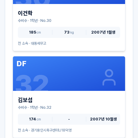
이건학
수비수
·
1
학년 · No.
30
185
73
2007년 1월생
cm
kg
전 소속 ·
대동세무고
DF
32
김보섭
수비수
·
1
학년 · No.
32
174
-
2007년 10월생
cm
전 소속 ·
경기용인시축구센터U18덕영