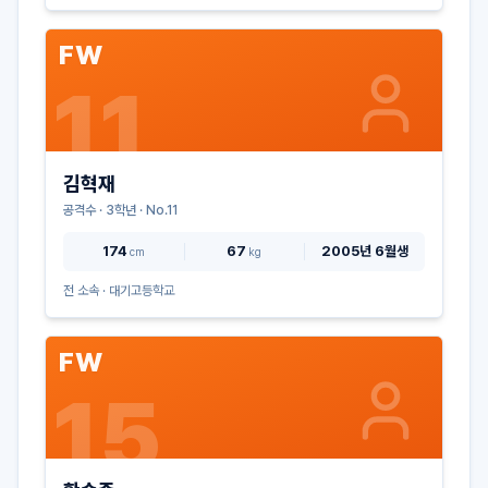
FW
11
김혁재
공격수
·
3
학년 · No.
11
174
67
2005년 6월생
cm
kg
전 소속 ·
대기고등학교
FW
15