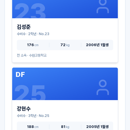
23
김성준
수비수
·
2
학년 · No.
23
176
72
2006년 1월생
cm
kg
전 소속 ·
수원고등학교
DF
25
강현수
수비수
·
3
학년 · No.
25
188
81
2005년 1월생
cm
kg