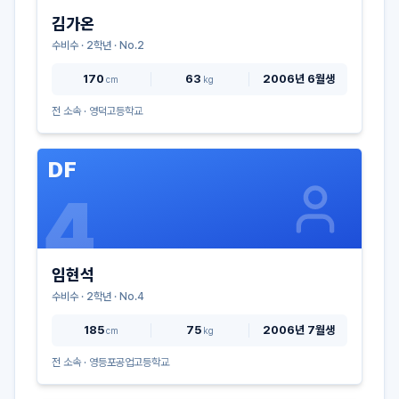
김가온
수비수
·
2
학년 · No.
2
170
63
2006년 6월생
cm
kg
전 소속 ·
영덕고등학교
DF
4
임현석
수비수
·
2
학년 · No.
4
185
75
2006년 7월생
cm
kg
전 소속 ·
영등포공업고등학교