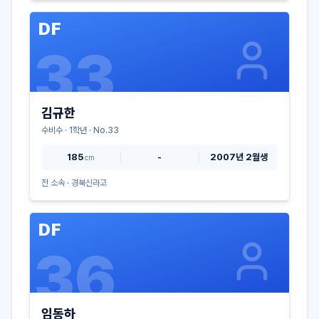
DF
33
김규한
수비수
·
1
학년 · No.
33
185
-
2007년 2월생
cm
전 소속 ·
경북신라고
DF
36
임동하