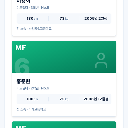
이용회
미드필더
·
3
학년 · No.
5
180
73
2005년 2월생
cm
kg
전 소속 ·
수원공업고등학교
MF
6
홍준원
미드필더
·
2
학년 · No.
6
180
73
2006년 12월생
cm
kg
전 소속 ·
미래고등학교