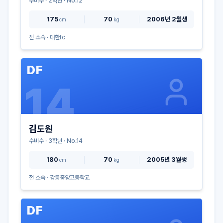
수비수
·
2
학년 · No.
12
175
70
2006년 2월생
cm
kg
전 소속 ·
대한fc
DF
14
김도원
수비수
·
3
학년 · No.
14
180
70
2005년 3월생
cm
kg
전 소속 ·
강릉중앙고등학교
DF