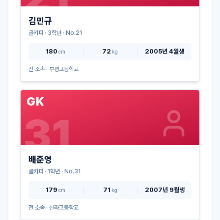
김민규
골키퍼
·
3
학년 · No.
21
180
72
2005년 4월생
cm
kg
전 소속 ·
부평고등학교
GK
31
배준영
골키퍼
·
1
학년 · No.
31
179
71
2007년 9월생
cm
kg
전 소속 ·
신라고등학교