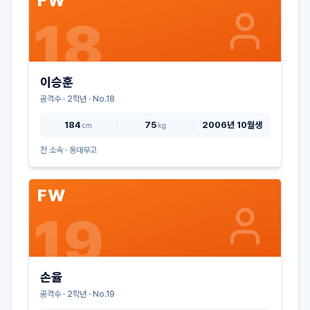
FW
18
이승훈
공격수
·
2
학년 · No.
18
184
75
2006년 10월생
cm
kg
전 소속 ·
동대부고
FW
19
손율
공격수
·
2
학년 · No.
19