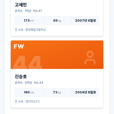
고세민
공격수
·
1
학년 · No.
41
173
65
2007년 6월생
cm
kg
전 소속 ·
함양제일고등학교
FW
44
신승호
공격수
·
4
학년 · No.
44
180
73
2004년 8월생
cm
kg
전 소속 ·
경기SOLFC