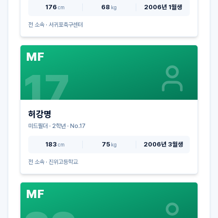
176
68
2006년 1월생
cm
kg
전 소속 ·
서귀포축구센터
MF
17
허강명
미드필더
·
2
학년 · No.
17
183
75
2006년 3월생
cm
kg
전 소속 ·
진위고등학교
MF