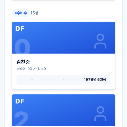
수비수
15
명
DF
0
김찬중
수비수
·
0
학년 · No.
0
-
-
1976년 6월생
DF
2