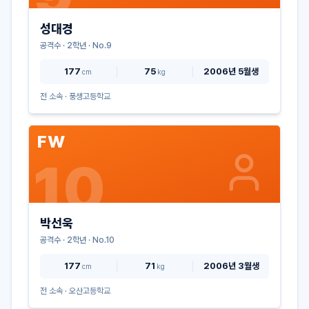
성대경
공격수
·
2
학년 · No.
9
177
75
2006년 5월생
cm
kg
전 소속 ·
풍생고등학교
FW
10
박선욱
공격수
·
2
학년 · No.
10
177
71
2006년 3월생
cm
kg
전 소속 ·
오산고등학교