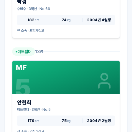
박겸
수비수
·
3
학년 · No.
66
182
74
2004년 4월생
cm
kg
전 소속 ·
포항제철고
미드필더
13
명
MF
5
안현희
미드필더
·
3
학년 · No.
5
179
75
2004년 2월생
cm
kg
전 소속 ·
인천대건고