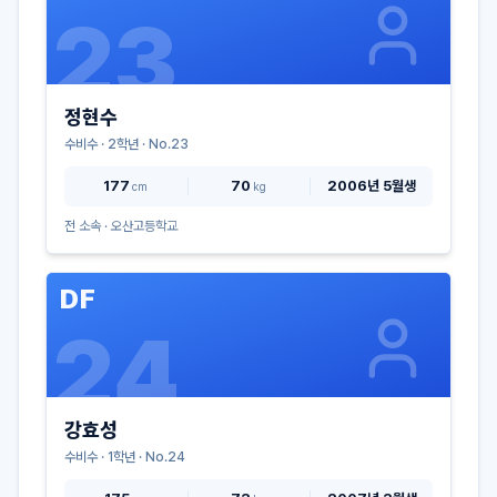
23
정현수
수비수
·
2
학년 · No.
23
177
70
2006년 5월생
cm
kg
전 소속 ·
오산고등학교
DF
24
강효성
수비수
·
1
학년 · No.
24