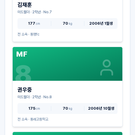
김재훈
미드필더
·
2
학년 · No.
7
177
70
2006년 1월생
cm
kg
전 소속 ·
동명fc
MF
8
권우중
미드필더
·
2
학년 · No.
8
175
70
2006년 10월생
cm
kg
전 소속 ·
동래고등학교