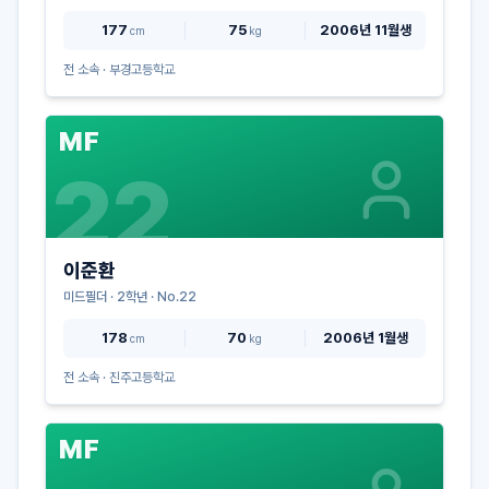
177
75
2006년 11월생
cm
kg
전 소속 ·
부경고등학교
MF
22
이준환
미드필더
·
2
학년 · No.
22
178
70
2006년 1월생
cm
kg
전 소속 ·
진주고등학교
MF