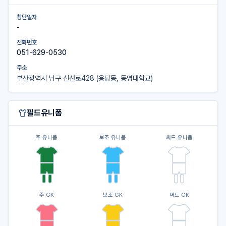
창단일자
-
전화번호
051-629-0530
주소
부산광역시 남구 신선로428 (용당동, 동명대학교)
필드유니폼
주 유니폼
보조 유니폼
써드 유니폼
주 GK
보조 GK
써드 GK