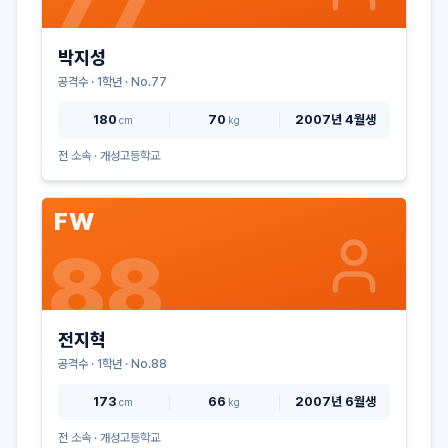
77
박지성
공격수
·
1
학년 · No.
77
180
70
2007년 4월생
cm
kg
전 소속 ·
개성고등학교
FW
88
전지혁
공격수
·
1
학년 · No.
88
173
66
2007년 6월생
cm
kg
전 소속 ·
개성고등학교