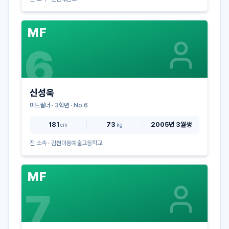
MF
6
신성욱
미드필더
·
3
학년 · No.
6
181
73
2005년 3월생
cm
kg
전 소속 ·
김천미용예술고등학교
MF
7