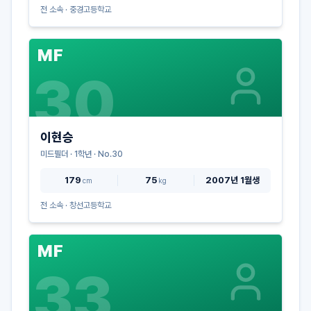
전 소속 ·
중경고등학교
MF
30
이현승
미드필더
·
1
학년 · No.
30
179
75
2007년 1월생
cm
kg
전 소속 ·
창선고등학교
MF
33