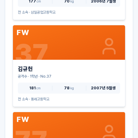
177
70
2006년 7월생
cm
kg
전 소속 ·
삼일공업고등학교
FW
37
김규헌
공격수
·
1
학년 · No.
37
181
78
2007년 5월생
cm
kg
전 소속 ·
동래고등학교
FW