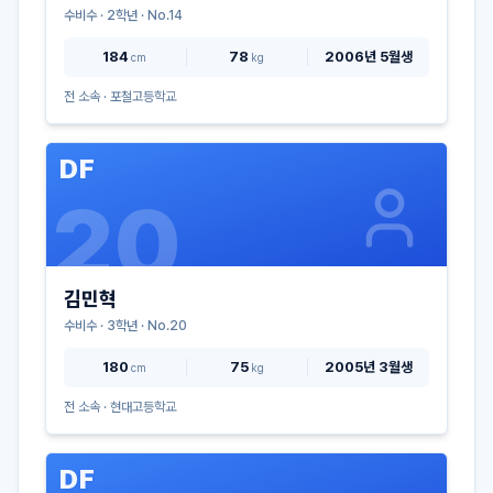
수비수
·
2
학년 · No.
14
184
78
2006년 5월생
cm
kg
전 소속 ·
포철고등학교
DF
20
김민혁
수비수
·
3
학년 · No.
20
180
75
2005년 3월생
cm
kg
전 소속 ·
현대고등학교
DF