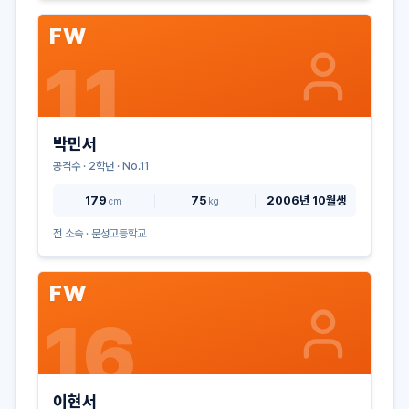
FW
11
박민서
공격수
·
2
학년 · No.
11
179
75
2006년 10월생
cm
kg
전 소속 ·
문성고등학교
FW
16
이현서