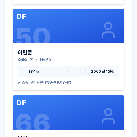
DF
50
이민준
수비수
·
1
학년 · No.
50
184
-
2007년 1월생
cm
전 소속 ·
경기용인시축구센터U18덕영
DF
66