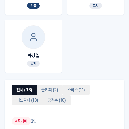
감독
코치
박강일
코치
전체 (
36
)
골키퍼
(
2
)
수비수
(
11
)
미드필더
(
13
)
공격수
(
10
)
골키퍼
2
명