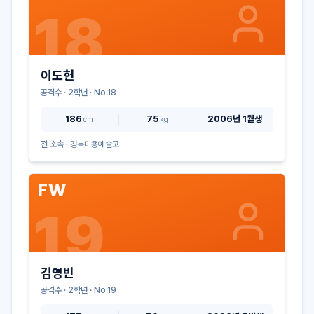
18
이도헌
공격수
·
2
학년 · No.
18
186
75
2006년 1월생
cm
kg
전 소속 ·
경북미용예술고
FW
19
김영빈
공격수
·
2
학년 · No.
19