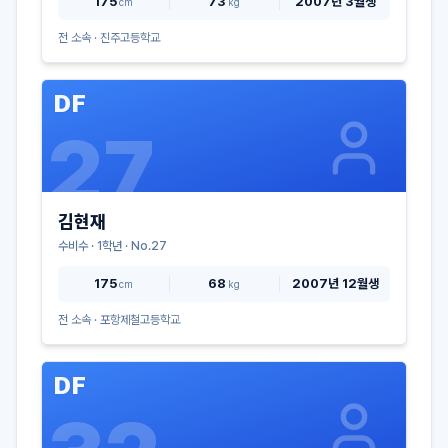
175
73
2007년 3월생
cm
kg
전 소속 ·
진주고등학교
DF
27
김현재
수비수
·
1
학년 · No.
27
175
68
2007년 12월생
cm
kg
전 소속 ·
포항제철고등학교
DF