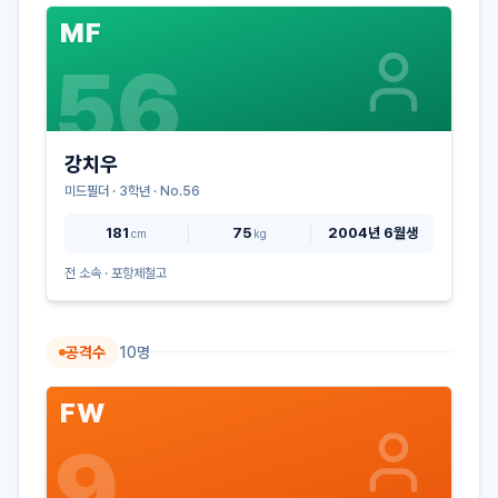
MF
56
강치우
미드필더
·
3
학년 · No.
56
181
75
2004년 6월생
cm
kg
전 소속 ·
포항제철고
공격수
10
명
FW
9