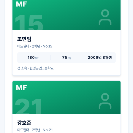
MF
15
조민범
미드필더
·
2
학년 · No.
15
180
75
2006년 8월생
cm
kg
전 소속 ·
한양공업고등학교
MF
21
강호준
미드필더
·
2
학년 · No.
21