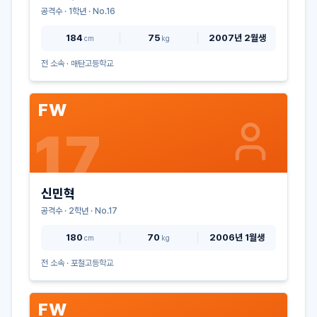
공격수
·
1
학년 · No.
16
184
75
2007년 2월생
cm
kg
전 소속 ·
매탄고등학교
FW
17
신민혁
공격수
·
2
학년 · No.
17
180
70
2006년 1월생
cm
kg
전 소속 ·
포철고등학교
FW