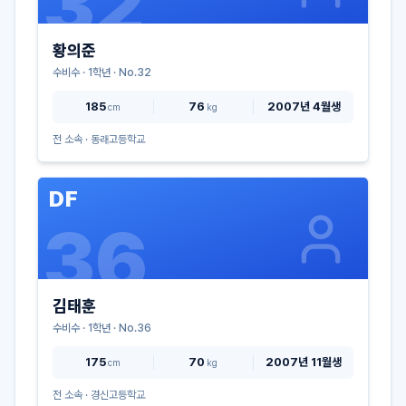
32
황의준
수비수
·
1
학년 · No.
32
185
76
2007년 4월생
cm
kg
전 소속 ·
동래고등학교
DF
36
김태훈
수비수
·
1
학년 · No.
36
175
70
2007년 11월생
cm
kg
전 소속 ·
경신고등학교