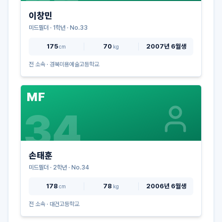
이창민
미드필더
·
1
학년 · No.
33
175
70
2007년 6월생
cm
kg
전 소속 ·
경북미용예술고등학교
MF
34
손태훈
미드필더
·
2
학년 · No.
34
178
78
2006년 6월생
cm
kg
전 소속 ·
대건고등학교