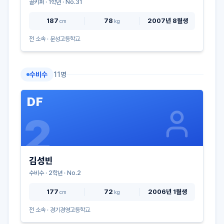
골키퍼
·
1
학년 · No.
31
187
78
2007년 8월생
cm
kg
전 소속 ·
문성고등학교
수비수
11
명
DF
2
김성빈
수비수
·
2
학년 · No.
2
177
72
2006년 1월생
cm
kg
전 소속 ·
경기경영고등학교