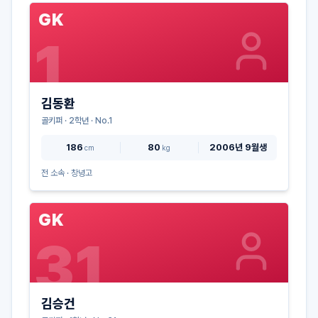
GK
1
김동환
골키퍼
·
2
학년 · No.
1
186
80
2006년 9월생
cm
kg
전 소속 ·
창녕고
GK
31
김승건