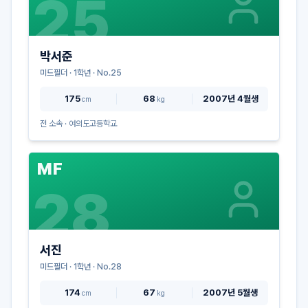
25
박서준
미드필더
·
1
학년 · No.
25
175
68
2007년 4월생
cm
kg
전 소속 ·
여의도고등학교
MF
28
서진
미드필더
·
1
학년 · No.
28
174
67
2007년 5월생
cm
kg