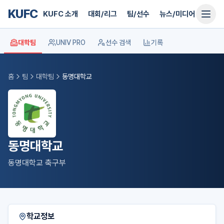
KUFC
KUFC 소개
대회/리그
팀/선수
뉴스/미디어
지원
대학팀
UNIV PRO
선수 검색
기록
홈
팀
대학팀
동명대학교
동명대학교
동명대학교 축구부
학교정보