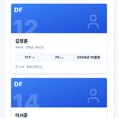
DF
12
김정훈
수비수
·
2
학년 · No.
12
177
70
2006년 10월생
cm
kg
전 소속 ·
동래고등학교
DF
14
이서준