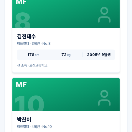
MF
8
김전태수
미드필더
·
3
학년 · No.
8
178
72
2005년 9월생
cm
kg
전 소속 ·
오산고등학교
MF
10
박찬이
미드필더
·
4
학년 · No.
10