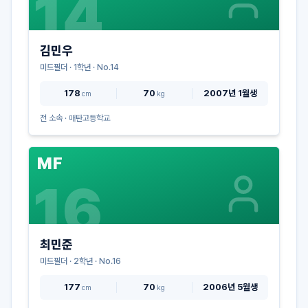
14
김민우
미드필더
·
1
학년 · No.
14
178
70
2007년 1월생
cm
kg
전 소속 ·
매탄고등학교
MF
16
최민준
미드필더
·
2
학년 · No.
16
177
70
2006년 5월생
cm
kg