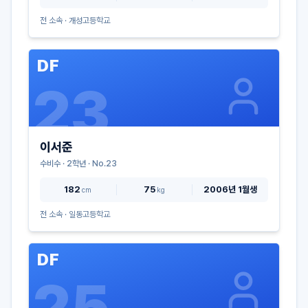
전 소속 ·
개성고등학교
DF
23
이서준
수비수
·
2
학년 · No.
23
182
75
2006년 1월생
cm
kg
전 소속 ·
일동고등학교
DF
25