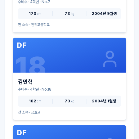
수비수
·
4
학년 · No.
7
173
73
2004년 9월생
cm
kg
전 소속 ·
진위고등학교
DF
18
김민혁
수비수
·
4
학년 · No.
18
182
73
2004년 1월생
cm
kg
전 소속 ·
금호고
DF