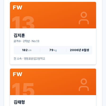
FW
13
김지훈
공격수
·
2
학년 · No.
13
182
79
2006년 8월생
cm
kg
전 소속 ·
영등포공업고등학교
FW
15
김태형