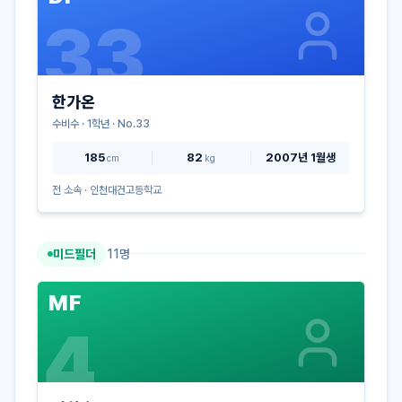
33
한가온
수비수
·
1
학년 · No.
33
185
82
2007년 1월생
cm
kg
전 소속 ·
인천대건고등학교
미드필더
11
명
MF
4