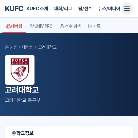
KUFC
KUFC 소개
대회/리그
팀/선수
뉴스/미디어
지원
대학팀
UNIV PRO
선수 검색
기록
홈
팀
대학팀
고려대학교
고려대학교
고려대학교 축구부
학교정보