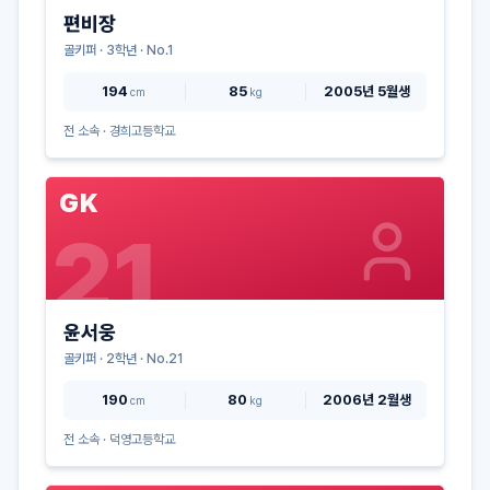
편비장
골키퍼
·
3
학년 · No.
1
194
85
2005년 5월생
cm
kg
전 소속 ·
경희고등학교
GK
21
윤서웅
골키퍼
·
2
학년 · No.
21
190
80
2006년 2월생
cm
kg
전 소속 ·
덕영고등학교