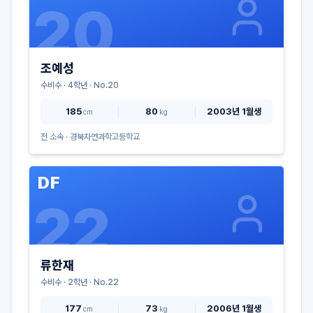
20
조예성
수비수
·
4
학년 · No.
20
185
80
2003년 1월생
cm
kg
전 소속 ·
경북자연과학고등학교
DF
22
류한재
수비수
·
2
학년 · No.
22
177
73
2006년 1월생
cm
kg