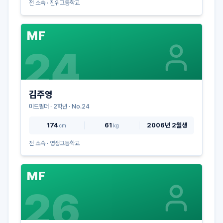
전 소속 ·
진위고등학교
MF
24
김주영
미드필더
·
2
학년 · No.
24
174
61
2006년 2월생
cm
kg
전 소속 ·
영생고등학교
MF
26