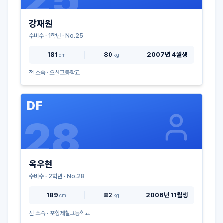
강재원
수비수
·
1
학년 · No.
25
181
80
2007년 4월생
cm
kg
전 소속 ·
오산고등학교
DF
28
옥우현
수비수
·
2
학년 · No.
28
189
82
2006년 11월생
cm
kg
전 소속 ·
포항제철고등학교