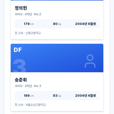
정의헌
수비수
·
4
학년 · No.
2
178
80
2004년 6월생
cm
kg
전 소속 ·
신평고등학교
DF
3
송준휘
수비수
·
4
학년 · No.
3
186
83
2004년 4월생
cm
kg
전 소속 ·
서울오산고등학교