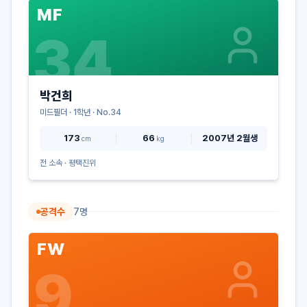
MF
34
박건희
미드필더
·
1
학년 · No.
34
173
66
2007년 2월생
cm
kg
전 소속 ·
평택진위
공격수
7
명
FW
9