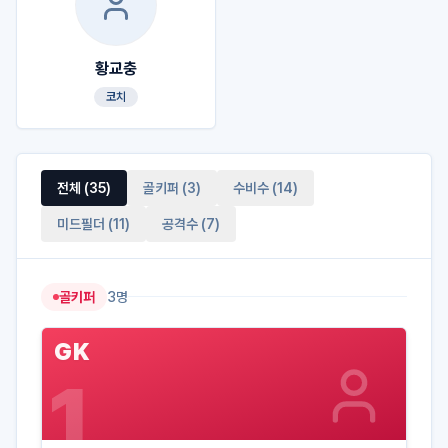
황교충
코치
전체 (
35
)
골키퍼
(
3
)
수비수
(
14
)
미드필더
(
11
)
공격수
(
7
)
골키퍼
3
명
GK
1