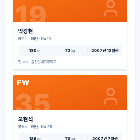
19
박강현
공격수
·
1
학년 · No.
19
180
72
2007년 12월생
cm
kg
전 소속 ·
울산현대고등학교
FW
35
오현석
공격수
·
1
학년 · No.
35
186
78
2007년 7월생
cm
kg