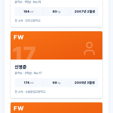
공격수
·
1
학년 · No.
15
184
80
2007년 2월생
cm
kg
전 소속 ·
진위고등학교
FW
17
신영준
공격수
·
3
학년 · No.
17
174
68
2005년 3월생
cm
kg
전 소속 ·
수원공업고등학교
FW