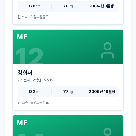
179
70
2004년 1월생
cm
kg
전 소속 ·
의정부광동고
MF
12
강희서
미드필더
·
2
학년 · No.
12
182
77
2006년 10월생
cm
kg
전 소속 ·
중앙고등학교
MF