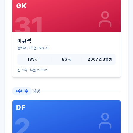
GK
31
이규석
골키퍼
·
1
학년 · No.
31
189
86
2007년 3월생
cm
kg
전 소속 ·
부천fc1995
수비수
14
명
DF
2