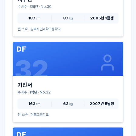
수비수
·
3
학년 · No.
30
187
87
2005년 1월생
cm
kg
전 소속 ·
경북자연과학고등학교
DF
32
기민서
수비수
·
1
학년 · No.
32
163
63
2007년 5월생
cm
kg
전 소속 ·
현풍고등학교
DF