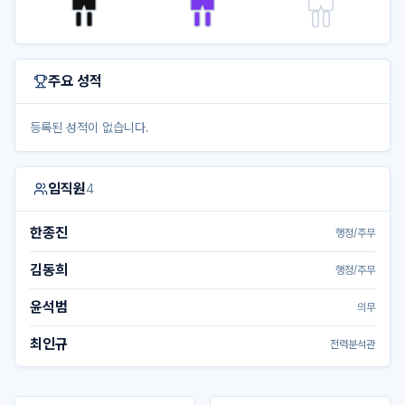
주요 성적
등록된 성적이 없습니다.
임직원
4
한종진
행정/주무
김동희
행정/주무
윤석범
의무
최인규
전력분석관