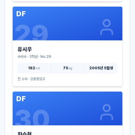
DF
29
유시우
수비수
·
3
학년 · No.
29
182
75
2005년 5월생
cm
kg
전 소속 ·
강릉중앙고
DF
30
차수현