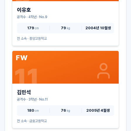
이유호
공격수
·
4
학년 · No.
9
179
79
2004년 10월생
cm
kg
전 소속 ·
중앙고등학교
FW
11
김민석
공격수
·
3
학년 · No.
11
180
76
2005년 4월생
cm
kg
전 소속 ·
금호고등학교