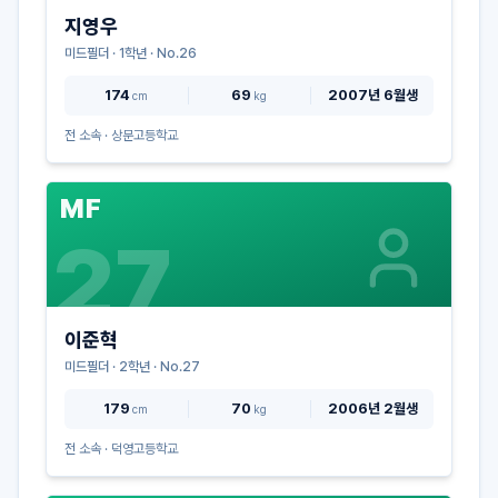
지영우
미드필더
·
1
학년 · No.
26
174
69
2007년 6월생
cm
kg
전 소속 ·
상문고등학교
MF
27
이준혁
미드필더
·
2
학년 · No.
27
179
70
2006년 2월생
cm
kg
전 소속 ·
덕영고등학교