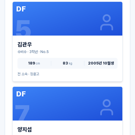
DF
5
김관우
수비수
·
3
학년 · No.
5
189
83
2005년 10월생
cm
kg
전 소속 ·
장훈고
DF
7
양지섭