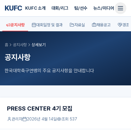
KUFC
KUFC 소개
대회/리그
팀/선수
뉴스/미디어
지원
공지사항
대회일정 및 결과
자료실
채용공고
경조
홈
공지사항
상세보기
공지사항
한국대학축구연맹의 주요 공지사항을 안내합니다
PRESS CENTER 4기 모집
관리자
2026년 4월 14일
조회
537