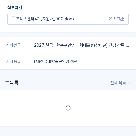
첨부파일
프레스센터4기_지원서_000.docx
21.6KB
이전글
2027 한국대학축구연맹 대학대표팀(상비군) 전임 감독 채용 공고
다음글
(사)한국대학축구연맹 정관
목록
전체 목록 →