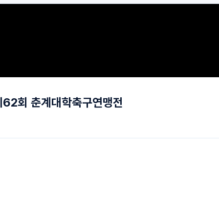
| 제62회 춘계대학축구연맹전