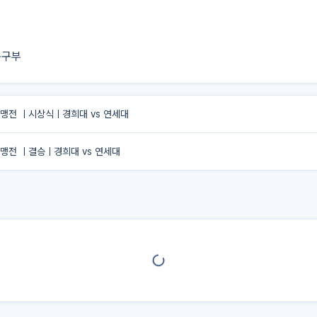
축구부
연맹전 ㅣ시상식ㅣ경희대 vs 연세대
연맹전 ㅣ결승ㅣ경희대 vs 연세대