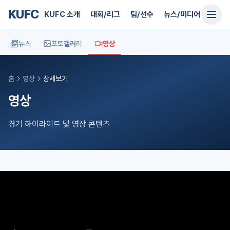
KUFC
KUFC 소개
대회/리그
팀/선수
뉴스/미디어
지원
뉴스
포토갤러리
영상
홈
영상
상세보기
영상
경기 하이라이트 및 영상 콘텐츠