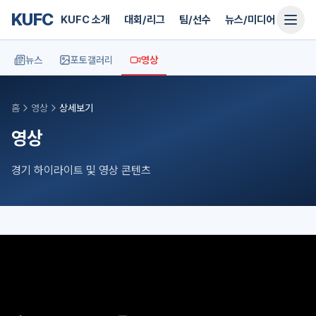
KUFC
KUFC 소개
대회/리그
팀/선수
뉴스/미디어
지원
뉴스
포토갤러리
영상
홈
영상
상세보기
영상
경기 하이라이트 및 영상 콘텐츠