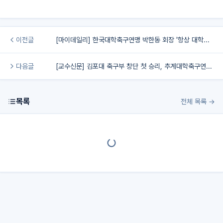
이전글
[마이데일리] 한국대학축구연맹 박한동 회장 '항상 대학축구의 가능성과 변화를 믿는다'…10개월간 만든 '시스템의 시작'[MD인터뷰]
다음글
[교수신문] 김포대 축구부 창단 첫 승리, 추계대학축구연맹전 강동대에 2-0 완승
목록
전체 목록 →