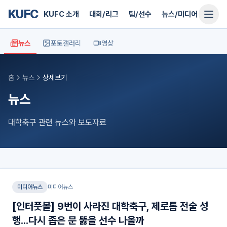
KUFC
KUFC 소개
대회/리그
팀/선수
뉴스/미디어
지원
뉴스
포토갤러리
영상
홈
뉴스
상세보기
뉴스
대학축구 관련 뉴스와 보도자료
미디어뉴스
미디어뉴스
[인터풋볼] 9번이 사라진 대학축구, 제로톱 전술 성
행...다시 좁은 문 뚫을 선수 나올까