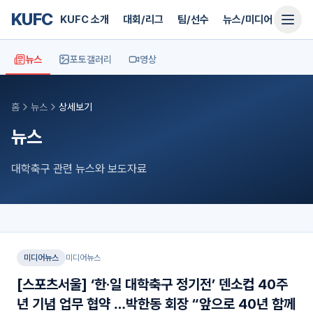
KUFC
KUFC 소개
대회/리그
팀/선수
뉴스/미디어
지원
뉴스
포토갤러리
영상
홈
뉴스
상세보기
뉴스
대학축구 관련 뉴스와 보도자료
미디어뉴스
미디어뉴스
[스포츠서울] ‘한·일 대학축구 정기전’ 덴소컵 40주
년 기념 업무 협약 …박한동 회장 “앞으로 40년 함께