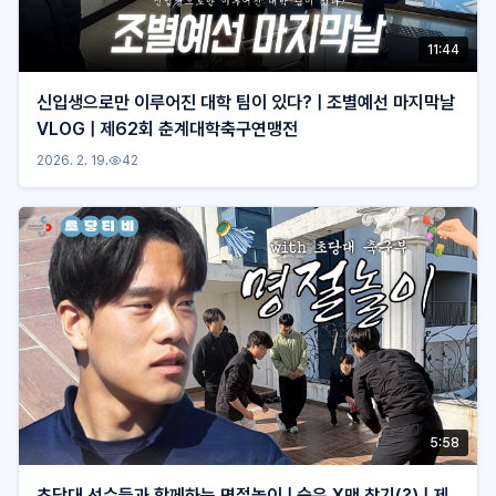
11:44
신입생으로만 이루어진 대학 팀이 있다? | 조별예선 마지막날
VLOG | 제62회 춘계대학축구연맹전
2026. 2. 19.
42
5:58
초당대 선수들과 함께하는 명절놀이 | 숨은 X맨 찾기(?) | 제