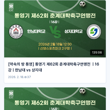
135:06
[약속의 땅 통영] 통영기 제62회 춘계대학축구연맹전 ㅣ16
강ㅣ한남대 vs 상지대
2026. 2. 18.
37