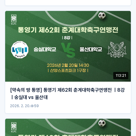
113:21
[약속의 땅 통영] 통영기 제62회 춘계대학축구연맹전 ㅣ8강
ㅣ숭실대 vs 울산대
2026. 2. 20.
59