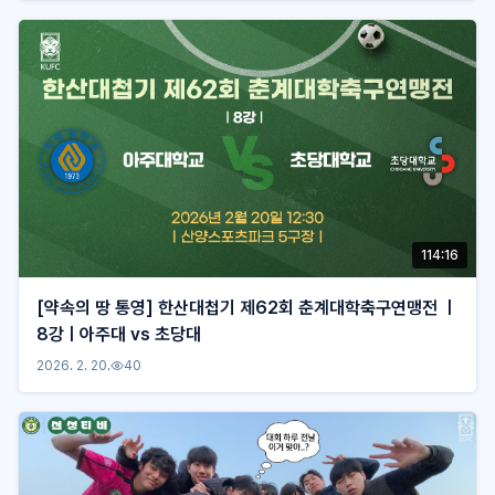
114:16
[약속의 땅 통영] 한산대첩기 제62회 춘계대학축구연맹전 ㅣ
8강ㅣ아주대 vs 초당대
2026. 2. 20.
40