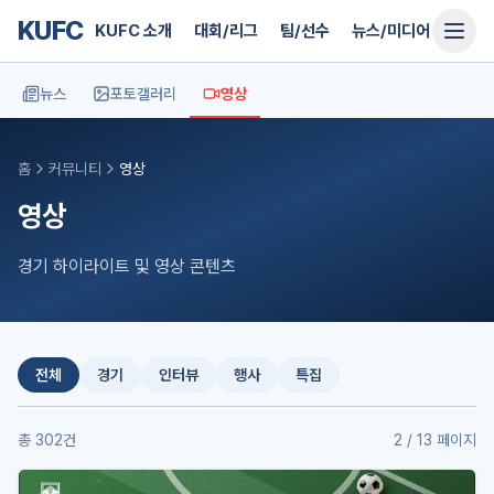
KUFC
KUFC 소개
대회/리그
팀/선수
뉴스/미디어
지원
뉴스
포토갤러리
영상
홈
커뮤니티
영상
영상
경기 하이라이트 및 영상 콘텐츠
전체
경기
인터뷰
행사
특집
총
302
건
2
/
13
페이지