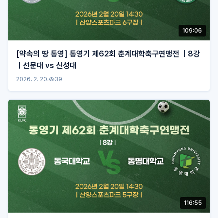
109:06
[약속의 땅 통영] 통영기 제62회 춘계대학축구연맹전 ㅣ8강
ㅣ선문대 vs 신성대
2026. 2. 20.
39
116:55