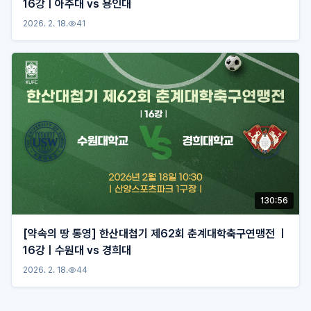
16강ㅣ아주대 vs 용인대
2026. 2. 18.
41
130:56
[약속의 땅 통영] 한산대첩기 제62회 춘계대학축구연맹전 ㅣ
16강ㅣ수원대 vs 경희대
2026. 2. 18.
44