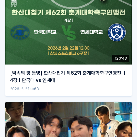
120:43
[약속의 땅 통영] 한산대첩기 제62회 춘계대학축구연맹전 ㅣ
4강ㅣ단국대 vs 연세대
2026. 2. 22.
68