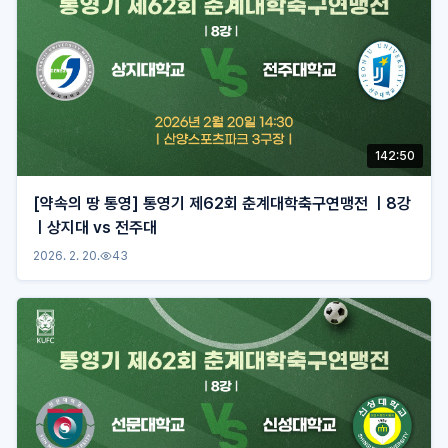
142:50
[약속의 땅 통영] 통영기 제62회 춘계대학축구연맹전 ㅣ8강
ㅣ상지대 vs 전주대
2026. 2. 20.
43