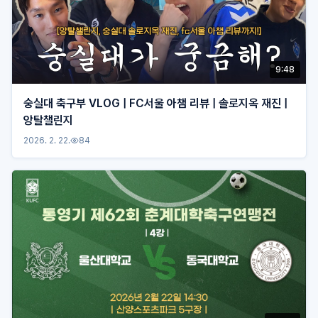
9:48
숭실대 축구부 VLOG | FC서울 아챔 리뷰 | 솔로지옥 재진 |
앙탈챌린지
2026. 2. 22.
84