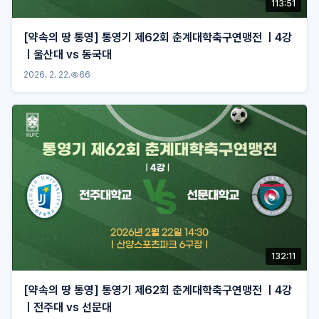
113:51
[약속의 땅 통영] 통영기 제62회 춘계대학축구연맹전 ㅣ4강
ㅣ울산대 vs 동국대
2026. 2. 22.
66
132:11
[약속의 땅 통영] 통영기 제62회 춘계대학축구연맹전 ㅣ4강
ㅣ전주대 vs 선문대