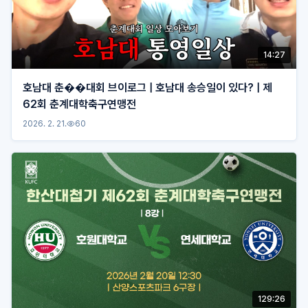
14:27
호남대 춘��대회 브이로그 | 호남대 송승일이 있다? | 제
62회 춘계대학축구연맹전
2026. 2. 21.
60
129:26