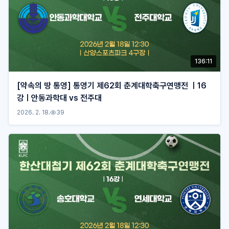
136:11
[약속의 땅 통영] 통영기 제62회 춘계대학축구연맹전 ㅣ16
강ㅣ안동과학대 vs 전주대
2026. 2. 18.
39