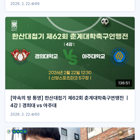
2026. 2. 22.
66
136:51
[약속의 땅 통영] 한산대첩기 제62회 춘계대학축구연맹전 ㅣ
4강ㅣ경희대 vs 아주대
2026. 2. 22.
60