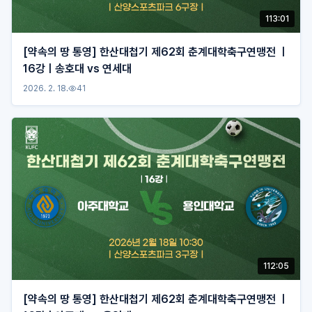
113:01
[약속의 땅 통영] 한산대첩기 제62회 춘계대학축구연맹전 ㅣ
16강ㅣ송호대 vs 연세대
2026. 2. 18.
41
112:05
[약속의 땅 통영] 한산대첩기 제62회 춘계대학축구연맹전 ㅣ