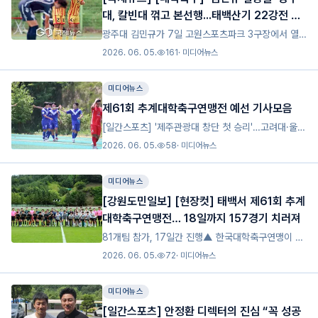
대, 칼빈대 꺾고 본선행...태백산기 22강전 퍼
즐 완성
광주대 김민규가 7일 고원스포츠파크 3구장에서 열
린 제61회 태백산기 추계대학축구연맹전 칼빈대와
2026. 06. 05.
161
·
미디어뉴스
12조 예선 3차전 후반 43분 결승골을 터트리고 골세
리머니를 펼치고 있다(사진=김병용 기자)(태백=국제
미디어뉴스
뉴스) 김병용
제61회 추계대학축구연맹전 예선 기사모음
[일간스포츠] '제주관광대 창단 첫 승리'…고려대·울산
대 등 7개 팀 토너먼트 진출 확정 [태백산기][스포츠
2026. 06. 05.
58
·
미디어뉴스
조선] [대학축구]"소나기 골" 5경기에서 '6+a 득점'
폭발…'재창단' 제주관광대, 첫 승리[스포츠서울]
미디어뉴스
[강원도민일보] [현장컷] 태백서 제61회 추계
대학축구연맹전… 18일까지 157경기 치러져
81개팀 참가, 17일간 진행▲ 한국대학축구연맹이 주
관하는 ‘제61회 추계대학축구연맹전’이 전국 대학축
2026. 06. 05.
72
·
미디어뉴스
구 81개팀의 선수·지도자·임원 등 3500여명이 참가
한 가운데 지난 2일 태백종합운동장에서 개막돼 오는
미디어뉴스
18일까
[일간스포츠] 안정환 디렉터의 진심 “꼭 성공