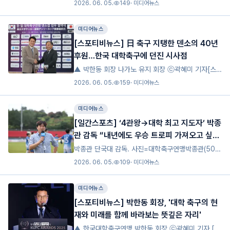
범기자] 대학축구대학축구연맹과 일본대학축구연맹
2026. 06. 05.
149
·
미디어뉴스
은 지난 22일 ‘2026 한·일 대학축구연맹 덴소컵 업
무 협약식’을 개최했다. 양국 대학축구의 지속 가능한
미디어뉴스
발전을
[스포티비뉴스] 日 축구 지탱한 덴소의 40년
후원…한국 대학축구에 던진 시사점
▲ 박한동 회장 나가노 유지 회장 ⓒ곽혜미 기자[스
포티비뉴스=정형근 기자] “덴소컵 40주년은 한·일
2026. 06. 05.
159
·
미디어뉴스
대학축구가 쌓아온 신뢰와 교류의 역사 위에서, 앞으
로의 40년을 함께 준비하는 중요한 출발점이다.”지난
미디어뉴스
달 22일
[일간스포츠] ‘4관왕→대학 최고 지도자’ 박종
관 감독 “내년에도 우승 트로피 가져오고 싶
다”
박종관 단국대 감독. 사진=대학축구연맹박종관(50)
단국대 감독이 새해에도 좋은 기운을 이어가겠다고 다
2026. 06. 05.
109
·
미디어뉴스
짐했다.박종관 감독은 지난 29일 경기 수원시 아주대
율곡관에서 열린 대학축구연맹 어워즈 2025에서 올
미디어뉴스
해의 감독
[스포티비뉴스] 박한동 회장, '대학 축구의 현
재와 미래를 함께 바라보는 뜻깊은 자리'
▲ 한국대학축구연맹 박한동 회장 ⓒ곽혜미 기자 [스