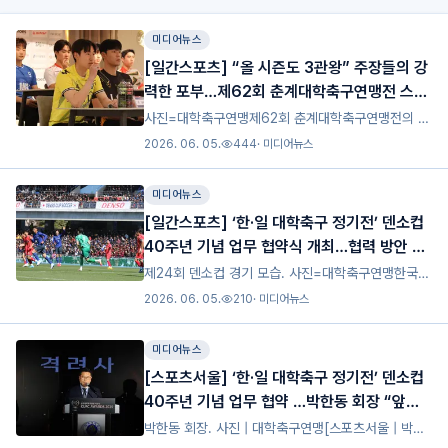
미디어뉴스
[일간스포츠] “올 시즌도 3관왕” 주장들의 강
력한 포부…제62회 춘계대학축구연맹전 스타
트
사진=대학축구연맹제62회 춘계대학축구연맹전의 시
작을 앞두고 각 팀의 주장들이 당찬 포부를 밝혔다.지
2026. 06. 05.
444
·
미디어뉴스
난 8일 경남 통영시 더그랜드통영관광호텔 예비홀에
서 한국대학축구연맹이 주최한 미디어데이가 진행됐
미디어뉴스
다. 이날 미디어데이에
[일간스포츠] ‘한·일 대학축구 정기전’ 덴소컵
40주년 기념 업무 협약식 개최…협력 방안 논
의
제24회 덴소컵 경기 모습. 사진=대학축구연맹한국대
학축구연맹(회장 박한동)과 일본대학축구연맹(회장 나
2026. 06. 05.
210
·
미디어뉴스
가노 유지)은 지난 22일 ‘2026 한·일 대학축구연맹
덴소컵 업무 협약식’을 개최하고, 양국 대학축구의 지
미디어뉴스
속 가
[스포츠서울] ‘한·일 대학축구 정기전’ 덴소컵
40주년 기념 업무 협약 …박한동 회장 “앞으
로 40년 함께 준비하는 중요한 출발점”
박한동 회장. 사진 | 대학축구연맹[스포츠서울 | 박준