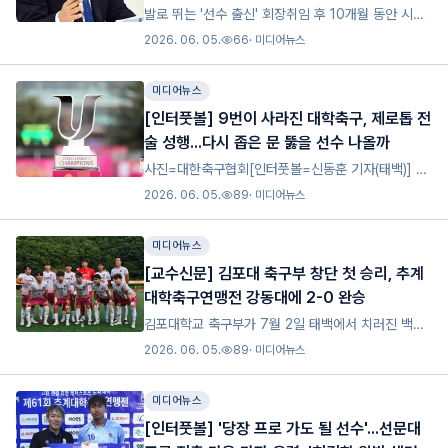
10개월간 만든 '시스템의 시작'[MD인터뷰]
발로 뛰는 '선수 출신' 회장취임 후 10개월 동안 시스
템 변화 위해 부단한 노력한국대학축구연맹 박한동 회
2026. 06. 05.
66
·
미디어뉴스
장이 '마이데일리'와 인터뷰에서 대학축구 변화에 대
해서 이야기하고 있다. /한국대학축구연맹=곽경훈 기
미디어뉴스
자지난해
[인터풋볼] 9번이 사라진 대학축구, 제로톱 전
술 성행...다시 좁은 문 뚫을 선수 나올까
사진=대한축구협회[인터풋볼=신동훈 기자(태백)] 대
학축구에 9번이 사라졌다는 평가가 나왔다. 제61회
2026. 06. 05.
89
·
미디어뉴스
추계대학축구연맹전이 태백에서 활발이 진행되고 있
는 가운데 여러 선수들이 구슬땀을 흘리며 활약 중이
미디어뉴스
다. 각기 다른
[교수신문] 김포대 축구부 창단 첫 승리, 추계
대학축구연맹전 강동대에 2-0 완승
김포대학교 축구부가 7월 2일 태백에서 치러진 백두
대간기 제61회 추계대학축구연맹전 경기에서 승리하
2026. 06. 05.
89
·
미디어뉴스
며 팀 창단 후 첫 승리 소식을 전했다. 김포대학교 축
구부가 2025년 7월 2일 강원특별자치도 태백시 고
미디어뉴스
원 3구장에
[인터풋볼] '당장 프로 가도 될 선수'...선문대