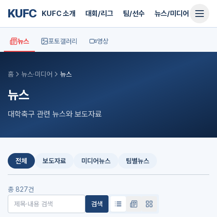
KUFC
KUFC 소개
대회/리그
팀/선수
뉴스/미디어
지원
뉴스
포토갤러리
영상
홈
뉴스·미디어
뉴스
뉴스
대학축구 관련 뉴스와 보도자료
전체
보도자료
미디어뉴스
팀별뉴스
총
827
건
검색