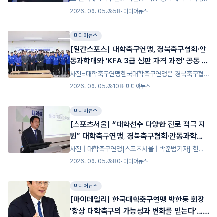
포티비뉴스=수원, 곽혜미 기자] 한국대학축구연맹이
2026. 06. 05.
58
·
미디어뉴스
29일 오후 경기도 수원시 영통구 아주대학교 율곡관
에서 '2025 KUFC(한국대학축구연맹) AWARDS'를
미디어뉴스
진행했
[일간스포츠] 대학축구연맹, 경북축구협회·안
동과학대와 'KFA 3급 심판 자격 과정' 공동 개
최
사진=대학축구연맹한국대학축구연맹은 경북축구협
회, 안동과학대학교와 함께 오는 12월 15일(월)부터
2026. 06. 05.
108
·
미디어뉴스
20일(토)까지 안동과학대학교 운동장에서 ‘대한축구
협회(KFA) 3급 축구심판 자격 과정’을 공동 개최한다
미디어뉴스
고 밝혔다.
[스포츠서울] “대학선수 다양한 진로 적극 지
원” 대학축구연맹, 경북축구협회·안동과학대
와 함께 KFA 3급 축구심판 자격과정 개최
사진 | 대학축구연맹[스포츠서울 | 박준범기자] 한국
대학축구연맹이 ‘대한축구협회(KFA) 3급 축구심판 자
2026. 06. 05.
80
·
미디어뉴스
격과정’을 공동 개최한다.대학축구연맹은 2일 경북축
구협회, 안동과학대학교와 함께 오는 15일부터 20일
미디어뉴스
까지 안
[마이데일리] 한국대학축구연맹 박한동 회장
'항상 대학축구의 가능성과 변화를 믿는다'…