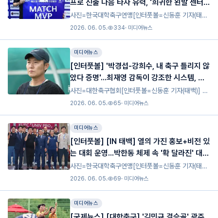
프로 진출 다음 타자 유력, '희귀한 왼발 센터
백' 송호
사진=한국대학축구연맹[인터풋볼=신동훈 기자(태
백)] 송호는 다음 프로 진출 타자로 가장 유력한 선수
2026. 06. 05.
334
·
미디어뉴스
다. 선문대학교는 9일 오후 3시 태백스포츠파크구장
에서 열린 '제61회 추계대학축구연맹전' 22강전에서
미디어뉴스
김천대학교를
[인터풋볼] '박경섭-강희수, 내 축구 틀리지 않
았다 증명'...최재영 감독이 강조한 시스템, 선
문대가 잘 나가는 비결
사진=대한축구협회[인터풋볼=신동훈 기자(태백)] 최
재영 감독의 확실한 철학은 계속되고 있다. 선문대학
2026. 06. 05.
65
·
미디어뉴스
교는 9일 오후 3시 태백스포츠파크구장에서 열린 '제
61회 추계대학축구연맹전' 22강전에서 김천대학교를
미디어뉴스
1-0으로
[인터풋볼] [IN 태백] 열의 가진 홍보+비전 있
는 대회 운영...박한동 체제 속 '확 달라진' 대학
축구 풍경
사진=한국대학축구연맹[인터풋볼=신동훈 기자(태
백)] "대학축구, 점점 달라질 겁니다" 박한동 회장의
2026. 06. 05.
69
·
미디어뉴스
말은 현실화가 되고 있다.새롭게 한국대학축구연맹 회
장에 오른 박한동 회장은 당선 때부터 대학축구가 달
미디어뉴스
라질 거라고 확
[국제뉴스] [대학축구] '김민규 결승골' 광주