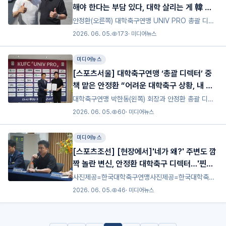
해야 한다는 부담 있다, 대학 살리는 게 韓 축
구 보탬 되는 길” [IS 태백]
안정환(오른쪽) 대학축구연맹 UNIV PRO 총괄 디렉
터와 이정효 광주FC 감독. 사진=대학축구 공동취재
2026. 06. 05.
173
·
미디어뉴스
단안정환(49) 대학축구연맹 UNIV PRO 총괄 디렉터
가 대학축구의 부활을 위해 앞장선다. 소외된 대학 선
미디어뉴스
수들
[스포츠서울] 대학축구연맹 ‘총괄 디렉터’ 중
책 맡은 안정환 “어려운 대학축구 상황, 내 마
음을 움직였다”[SS현장]
대학축구연맹 박한동(왼쪽) 회장과 안정환 총괄 디렉
터. 사진 | 대학축구연맹대학축구연맹 안정환 총괄디
2026. 06. 05.
60
·
미디어뉴스
렉터가 3일 선임식 이후 기자회견에서 취재진 질문에
답하고 있다. 사진 | 대학축구연맹[스포츠서울 | 태백
미디어뉴스
=박준범기
[스포츠조선] [현장에서]'네가 왜?' 주변도 깜
짝 놀란 변신, 안정환 대학축구 디렉터…'찐친'
이정효 감독의 응원→기대감
사진제공=한국대학축구연맹사진제공=한국대학축구
연맹[태백=스포츠조선 김가을 기자]"네가? 갑자기 이
2026. 06. 05.
46
·
미디어뉴스
걸 왜?" 안정환 한국대학축구연맹 유니브 프로(UNIV
PRO) 총괄 디렉터의 솔직한 소감에 현장은 웃음 바
다가 됐다.